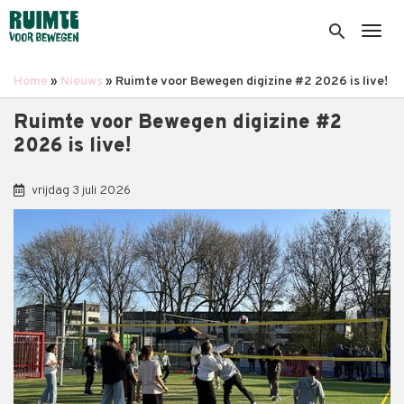
Overslaan
en
search
Togg
naar
de
Home
Nieuws
Ruimte voor Bewegen digizine #2 2026 is live!
inhoud
Kruimelpad
gaan
Ruimte voor Bewegen digizine #2
2026 is live!
vrijdag 3 juli 2026