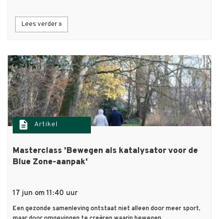
Lees verder »
description
Artikel
Masterclass 'Bewegen als katalysator voor de
Blue Zone-aanpak'
17 jun om 11:40 uur
Een gezonde samenleving ontstaat niet alleen door meer sport,
maar door omgevingen te creëren waarin bewegen…