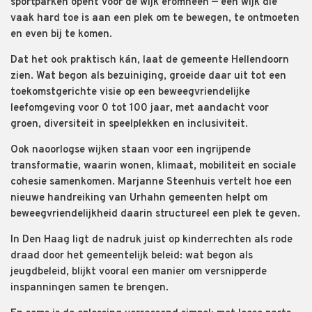
sportparken opent voor de wijk eromheen — een wijk die
vaak hard toe is aan een plek om te bewegen, te ontmoeten
en even bij te komen.
Dat het ook praktisch kán, laat de gemeente Hellendoorn
zien. Wat begon als bezuiniging, groeide daar uit tot een
toekomstgerichte visie op een beweegvriendelijke
leefomgeving voor 0 tot 100 jaar, met aandacht voor
groen, diversiteit in speelplekken en inclusiviteit.
Ook naoorlogse wijken staan voor een ingrijpende
transformatie, waarin wonen, klimaat, mobiliteit en sociale
cohesie samenkomen. Marjanne Steenhuis vertelt hoe een
nieuwe handreiking van Urhahn gemeenten helpt om
beweegvriendelijkheid daarin structureel een plek te geven.
In Den Haag ligt de nadruk juist op kinderrechten als rode
draad door het gemeentelijk beleid: wat begon als
jeugdbeleid, blijkt vooral een manier om versnipperde
inspanningen samen te brengen.