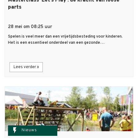
Masterclass ‘Let’s Play’: de kracht van loose
parts
28 mei om 08:25 uur
Spelen is veel meer dan een vrijetijdsbesteding voor kinderen.
Het is een essentieel onderdeel van een gezonde…
Lees verder »
flash_on
Nieuws