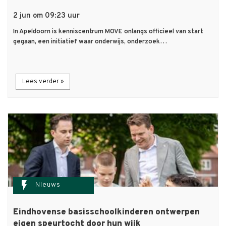
2 jun om 09:23 uur
In Apeldoorn is kenniscentrum MOVE onlangs officieel van start
gegaan, een initiatief waar onderwijs, onderzoek…
Lees verder »
flash_on
Nieuws
Eindhovense basisschoolkinderen ontwerpen
eigen speurtocht door hun wijk