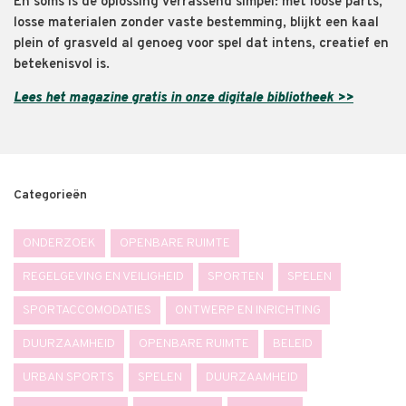
En soms is de oplossing verrassend simpel: met loose parts,
losse materialen zonder vaste bestemming, blijkt een kaal
plein of grasveld al genoeg voor spel dat intens, creatief en
betekenisvol is.
Lees het magazine gratis in onze digitale bibliotheek >>
Categorieën
ONDERZOEK
OPENBARE RUIMTE
REGELGEVING EN VEILIGHEID
SPORTEN
SPELEN
SPORTACCOMODATIES
ONTWERP EN INRICHTING
DUURZAAMHEID
OPENBARE RUIMTE
BELEID
URBAN SPORTS
SPELEN
DUURZAAMHEID