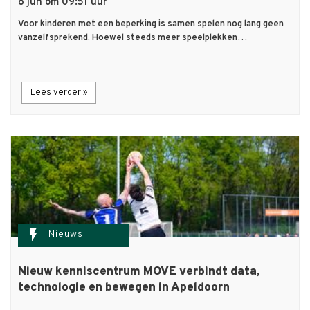
8 jun om 09:51 uur
Voor kinderen met een beperking is samen spelen nog lang geen
vanzelfsprekend. Hoewel steeds meer speelplekken…
Lees verder »
flash_on
Nieuws
Nieuw kenniscentrum MOVE verbindt data,
technologie en bewegen in Apeldoorn