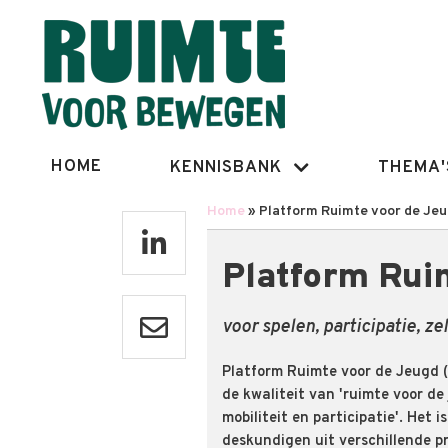
Overslaan
en
naar
de
inhoud
gaan
Hoofdnavigatie
HOME
KENNISBANK
THEMA'
Home
Platform Ruimte voor de Je
Kruimelpad
Platform Rui
voor spelen, participatie, ze
Platform Ruimte voor de Jeugd (
de kwaliteit van 'ruimte voor de 
mobiliteit en participatie'. Het i
deskundigen uit verschillende pr