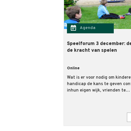
event_note
Agenda
t
Speelforum 3 december: d
de kracht van spelen
Online
2 min
timer
Wat is er voor nodig om kinder
lijk gespeeld in de
handicap de kans te geven con
telen gebouwd op het
inhun eigen wijk, vrienden te…
ngelegd in de beek,…
Lees verder »