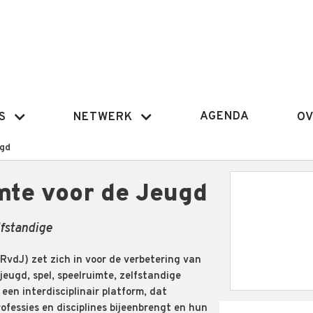
AGENDA
S
NETWERK
OV
ugd
mte voor de Jeugd
lfstandige
RvdJ) zet zich in voor de verbetering van
jeugd, spel, speelruimte, zelfstandige
s een interdisciplinair platform, dat
ofessies en disciplines bijeenbrengt en hun