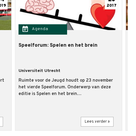
019
2017
event_note
event
Agenda
Speelforum: Spelen en het brein
Sp
ve
Universiteit Utrecht
Uni
rt
Ruimte voor de Jeugd houdt op 23 november
Na 
het vierde Speelforum. Onderwerp van deze
vin
editie is Spelen en het brein…
Spe
Lees verder »