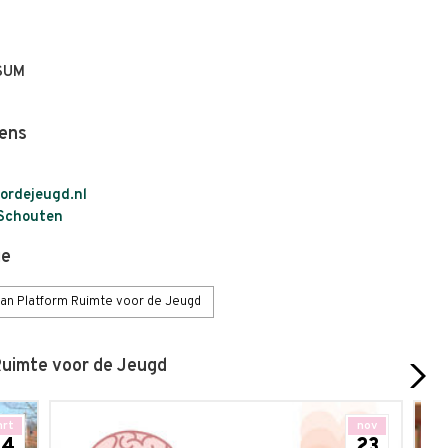
SUM
ens
ordejeugd.nl
Schouten
ie
van Platform Ruimte voor de Jeugd
uimte voor de Jeugd
rt
nov
14
23