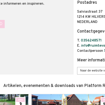
Postadres
e informeren en inspireren.
Salviastraat 37
1214 KW HILVER
NEDERLAND
D
Contactgegev
T.
0356248571
E.
info@ruimtevo
Contactpersoon
Meer informat
Naar de website 
Artikelen, evenementen & downloads van Platform R
dec
m
3