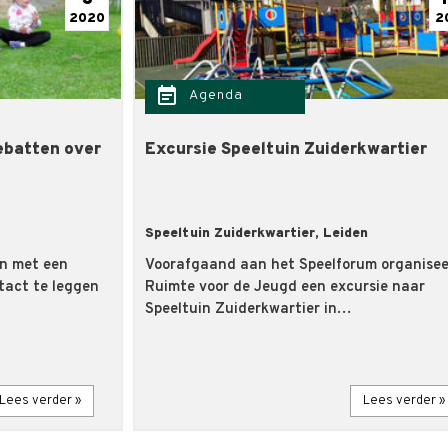
2020
2
event_note
Agenda
ebatten over
Excursie Speeltuin Zuiderkwartier
Speeltuin Zuiderkwartier, Leiden
en met een
Voorafgaand aan het Speelforum organisee
tact te leggen
Ruimte voor de Jeugd een excursie naar
Speeltuin Zuiderkwartier in…
Lees verder »
Lees verder »