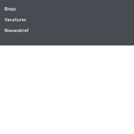
Blogs
Vacatures
Nieuwsbrief
WEBSITE
Privacyverklaring
Disclaimer
Algemene voorwaarden
CONTACT
Ruimte voor Bewegen
Schrevenweg 3