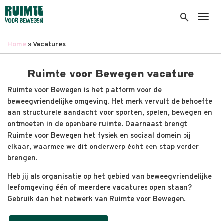
Overslaan
en
search
Togg
naar
de
Home
Vacatures
inhoud
Kruimelpad
gaan
Ruimte voor Bewegen vacature
Ruimte voor Bewegen is het platform voor de
beweegvriendelijke omgeving. Het merk vervult de behoefte
aan structurele aandacht voor sporten, spelen, bewegen en
ontmoeten in de openbare ruimte. Daarnaast brengt
Ruimte voor Bewegen het fysiek en sociaal domein bij
elkaar, waarmee we dit onderwerp écht een stap verder
brengen.
Heb jij als organisatie op het gebied van beweegvriendelijke
leefomgeving één of meerdere vacatures open staan?
Gebruik dan het netwerk van Ruimte voor Bewegen.