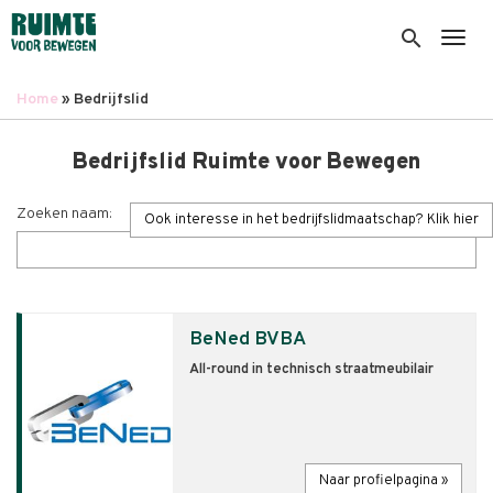
Overslaan
en
search
Togg
naar
de
Home
Bedrijfslid
inhoud
Kruimelpad
gaan
Bedrijfslid Ruimte voor Bewegen
Zoeken naam:
Ook interesse in het bedrijfslidmaatschap? Klik hier
BeNed BVBA
All-round in technisch straatmeubilair
Naar profielpagina »