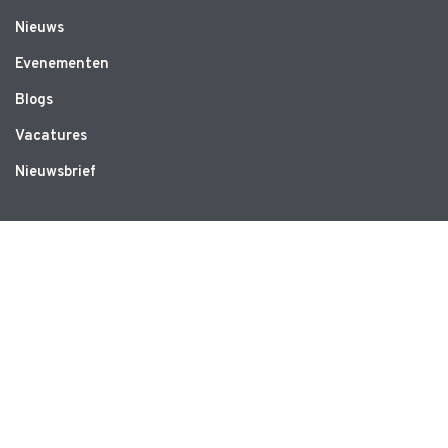
Nieuws
Evenementen
Blogs
Vacatures
Nieuwsbrief
WEBSITE
Privacyverklaring
Disclaimer
Algemene voorwaarden
CONTACT