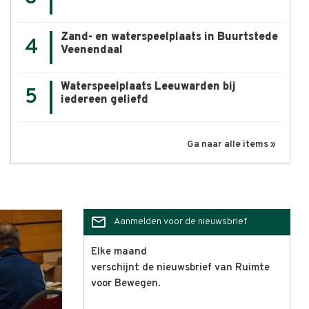
Zand- en waterspeelplaats in Buurtstede
4
Veenendaal
Waterspeelplaats Leeuwarden bij
5
iedereen geliefd
Ga naar alle items »
mail_outline
Aanmelden voor de nieuwsbrief
Elke maand
verschijnt de nieuwsbrief van Ruimte
voor Bewegen.