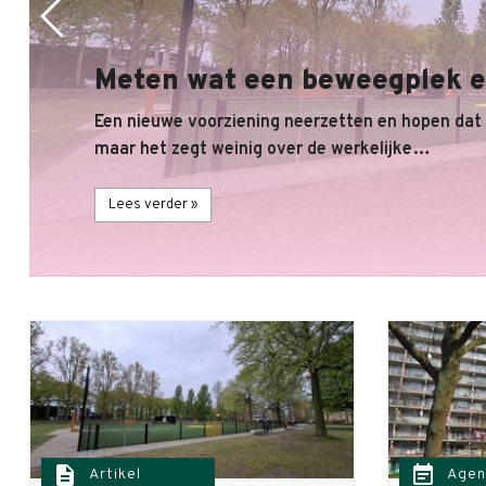
Meten wat een beweegplek e
Een nieuwe voorziening neerzetten en hopen dat
maar het zegt weinig over de werkelijke…
Lees verder »
description
event_note
Artikel
Agen