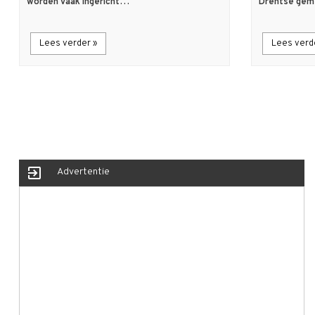
worden vaak ingericht…
Drentse ge
Lees verder »
Lees verd
exit_to_app
Advertentie