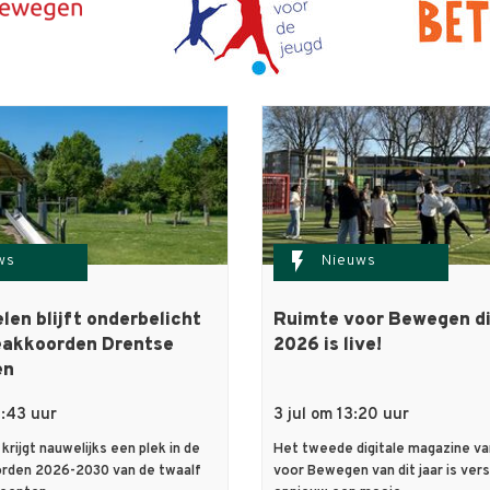
flash_on
ws
Nieuws
len blijft onderbelicht
Ruimte voor Bewegen di
ieakkoorden Drentse
2026 is live!
en
0:43 uur
3 jul om 13:20 uur
krijgt nauwelijks een plek in de
Het tweede digitale magazine v
orden 2026-2030 van de twaalf
voor Bewegen van dit jaar is ve