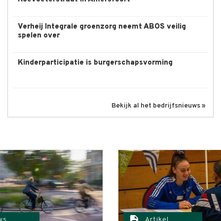
Verheij Integrale groenzorg neemt ABOS veilig
spelen over
Kinderparticipatie is burgerschapsvorming
Bekijk al het bedrijfsnieuws »
description
ws
Artikel