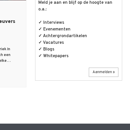
Meld je aan en blijf op de hoogte van
o.a.:
euvers
✓ Interviews
✓ Evenementen
✓ Achtergrondartikelen
✓ Vacatures
✓ Blogs
iek In
ch een
✓ Whitepapers
 elke…