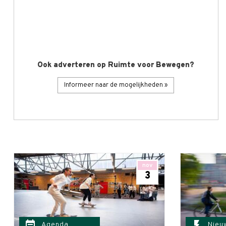
Ook adverteren op Ruimte voor Bewegen?
Informeer naar de mogelijkheden »
nov
3
event_note
flash_on
Agenda
Nieu