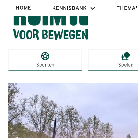
Overslaan
Hoofdnavigatie
HOME
KENNISBANK
THEMA'
en
naar
de
inhoud
gaan
sports_soccer
nature_people
Sporten
Spelen