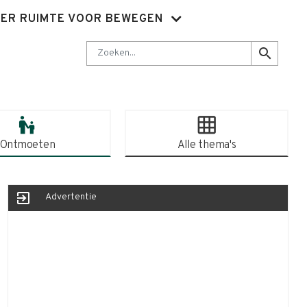
ER RUIMTE VOOR BEWEGEN
Nieuwsbrief
Abonnementen
Sluit je aan
Contact
Zoeken
search
escalator_warning
grid_on
Ontmoeten
Alle thema's
exit_to_app
Advertentie