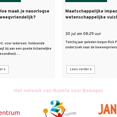
Hoe maak je naoorlogse
Maatschappelijke impa
weegvriendelijk?
wetenschappelijke vuis
30 jul om 08:29 uur
Twintig jaar geleden begon Rick Pr
t, voor iedereen. Voldoende
onderzoek naar de beweegvrien
gt bij aan een goede lichamelijke
gezondheid.…
er »
Lees verder »
Het netwerk van Ruimte voor Bewegen