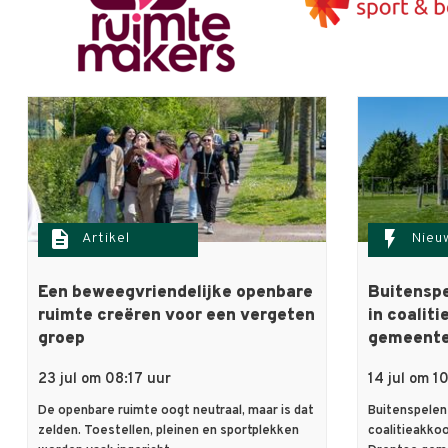
description
flash_on
Artikel
Nieu
Een beweegvriendelijke openbare
Buitenspe
ruimte creëren voor een vergeten
in coalit
groep
gemeent
23 jul om 08:17 uur
14 jul om 1
De openbare ruimte oogt neutraal, maar is dat
Buitenspelen 
zelden. Toestellen, pleinen en sportplekken
coalitieakko