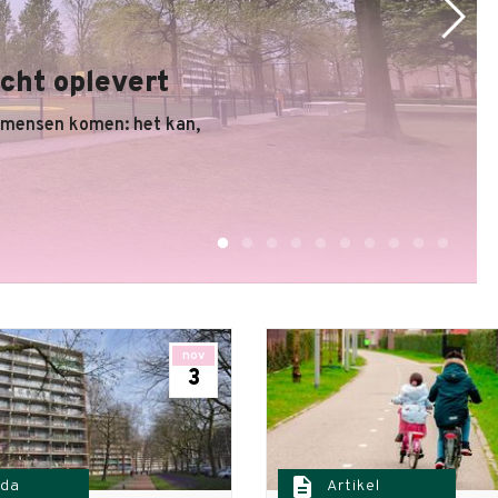
cht oplevert
 mensen komen: het kan,
nov
3
description
da
Artikel