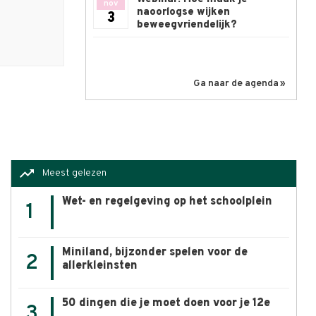
nov
naoorlogse wijken
3
beweegvriendelijk?
Ga naar de agenda
trending_up
Meest gelezen
Wet- en regelgeving op het schoolplein
1
Miniland, bijzonder spelen voor de
2
allerkleinsten
50 dingen die je moet doen voor je 12e
3