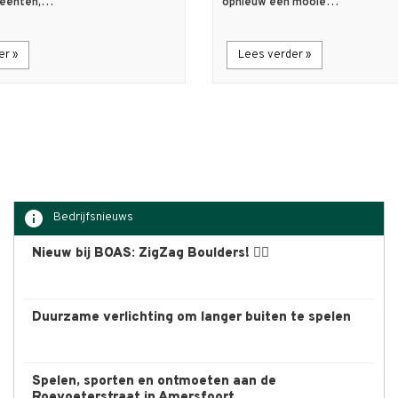
meenten,…
opnieuw een mooie…
er »
Lees verder »
info
Bedrijfsnieuws
Nieuw bij BOAS: ZigZag Boulders! 🧗‍♀️
Duurzame verlichting om langer buiten te spelen
Spelen, sporten en ontmoeten aan de
Roevoeterstraat in Amersfoort