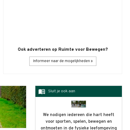
Maatschappelijke impact met
wetenschappelijke vuistregels
Twintig jaar geleden begon Rick Prins zijn onderzoek na
beweegvriendelijke…
Ook adverteren op Ruimte voor Bewegen?
Lees verder »
Informeer naar de mogelijkheden »
menu_book
Sluit je ook aan
We nodigen iedereen die hart heeft
voor sporten, spelen, bewegen en
ontmoeten in de fysieke leefomgeving