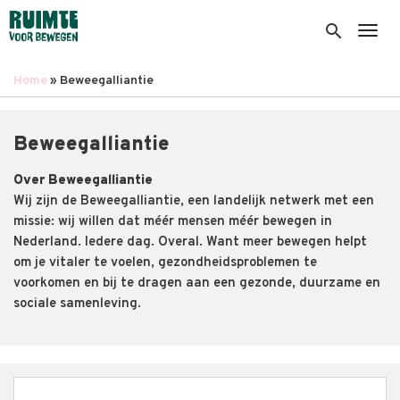
Overslaan
en
search
Togg
naar
de
Home
Beweegalliantie
inhoud
Kruimelpad
gaan
Beweegalliantie
Over Beweegalliantie
Wij zijn de Beweegalliantie, een landelijk netwerk met een
missie: wij willen dat méér mensen méér bewegen in
Nederland. Iedere dag. Overal. Want meer bewegen helpt
om je vitaler te voelen, gezondheidsproblemen te
voorkomen en bij te dragen aan een gezonde, duurzame en
sociale samenleving.