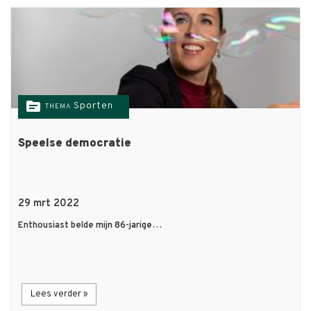
topic
Sporten
THEMA
Speelse democratie
29 mrt 2022
Enthousiast belde mijn 86-jarige…
Lees verder »