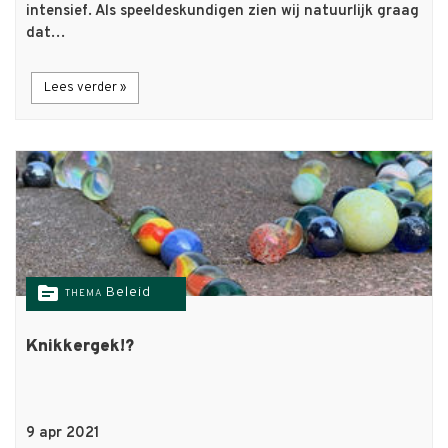
intensief. Als speeldeskundigen zien wij natuurlijk graag
dat…
Lees verder »
topic
Beleid
THEMA
Knikkergek!?
9 apr 2021