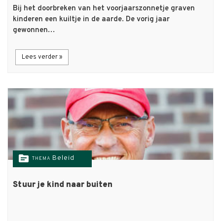
Bij het doorbreken van het voorjaarszonnetje graven
kinderen een kuiltje in de aarde. De vorig jaar
gewonnen…
Lees verder »
topic
Beleid
THEMA
Stuur je kind naar buiten