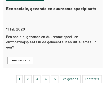
Een sociale, gezonde en duurzame speelplaats
11 feb 2020
Een sociale, gezonde en duurzame speel- en
ontmoetingsplaats in de gemeente: Kan dit allemaal in
één?
Lees verder »
Huidige
1
Page
2
Page
3
Page
4
Page
5
Volgende
Volgende ›
Laatste
Laatste »
Paginering
pagina
pagina
pagina