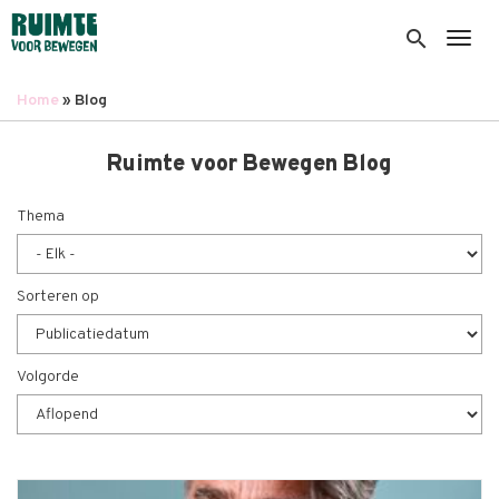
Overslaan
en
search
Togg
naar
de
Home
Blog
inhoud
Kruimelpad
gaan
Ruimte voor Bewegen Blog
Thema
Sorteren op
Volgorde