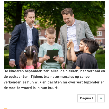
De kinderen bepaalden zelf alles: de plekken, het verhaal en
de opdrachten. Tijdens brainstormsessies op school
verkenden ze hun wijk en dachten na over wat bijzonder en
de moeite waard is in hun buurt.
Pagina 1
Volge
››
Paginering
pagin