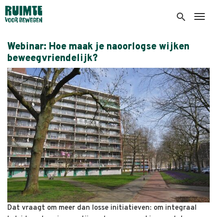
Overslaan
en
search
Togg
naar
de
Webinar: Hoe maak je naoorlogse wijken
inhoud
beweegvriendelijk?
gaan
Dat vraagt om meer dan losse initiatieven: om integraal