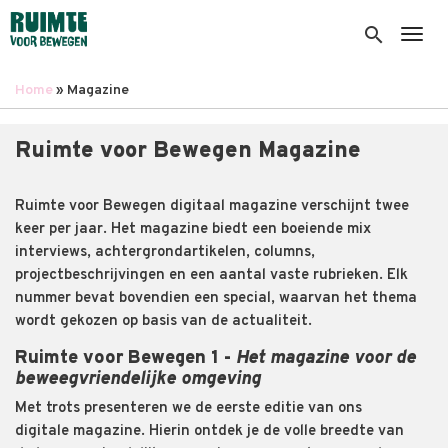
Overslaan
en
search
Togg
naar
de
Home
Magazine
inhoud
Kruimelpad
gaan
Ruimte voor Bewegen Magazine
Ruimte voor Bewegen digitaal magazine verschijnt twee
keer per jaar. Het magazine biedt een boeiende mix
interviews, achtergrondartikelen, columns,
projectbeschrijvingen en een aantal vaste rubrieken. Elk
nummer bevat bovendien een special, waarvan het thema
wordt gekozen op basis van de actualiteit.
Ruimte voor Bewegen 1
-
Het magazine voor de
beweegvriendelijke omgeving
Met trots presenteren we de eerste editie van ons
digitale magazine. Hierin ontdek je de volle breedte van