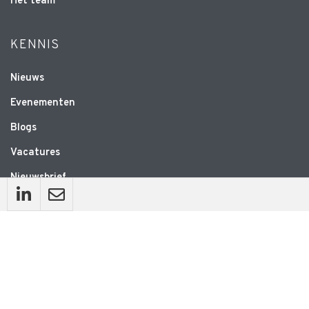
Het team
KENNIS
Nieuws
Evenementen
Blogs
Vacatures
Nieuwsbrief
WEBSITE
Privacyverklaring
Disclaimer
Algemene voorwaarden