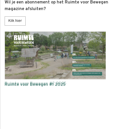
Wil je een abonnement op het Ruimte voor Bewegen
magazine afsluiten?
Klik hier
Ruimte voor Bewegen 1 2025
Ruimte voor Bewegen #2 2025
Ruimte voor Bewegen #1 2025
Buiten Spelen & Bewegen #1 2024
BuitenSpelen #2 2023
Buiten Spelen & Bewegen #2 2024
Hier vind je binnenkort het Ruimte voor Bewegen digitale
BuitenSpelen #3 2023
magazine