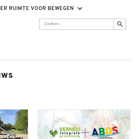
ER RUIMTE VOOR BEWEGEN
Nieuwsbrief
Abonnementen
Sluit je aan
Contact
Zoeken
search
uws