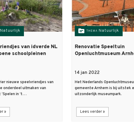
topic
Natuurlijk
Natuurlijk
THEMA
riendjes van idverde NL
Renovatie Speeltuin
oene schoolpleinen
Openluchtmuseum Arn
14 jan 2022
ier nieuwe speelvriendjes van
Het Nederlands Openluchtmuseu
die onderdeel uitmaken van
gemeente Arnhem is bij uitstek 
 ‘Spelen in ’t…
uitzonderlijk museumpark.
er »
Lees verder »