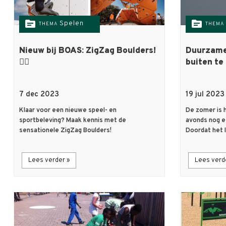
topic
topic
Spelen
THEMA
THEMA
Nieuw bij BOAS: ZigZag Boulders!
Duurzame 
🧗‍♀️
buiten te
7 dec 2023
19 jul 2023
Klaar voor een nieuwe speel- en
De zomer is 
sportbeleving? Maak kennis met de
avonds nog ee
sensationele ZigZag Boulders!
Doordat het 
Lees verder »
Lees verd