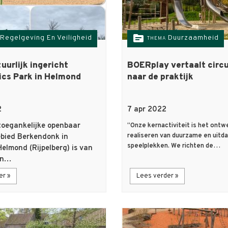
topic
Regelgeving En Veiligheid
Duurzaamheid
THEMA
uurlijk ingericht
BOERplay vertaalt circu
ics Park in Helmond
naar de praktijk
2
7 apr 2022
toegankelijke openbaar
“Onze kernactiviteit is het ontw
realiseren van duurzame en uitd
ebied Berkendonk in
speelplekken. We richten de…
elmond (Rijpelberg) is van
en…
er »
Lees verder »