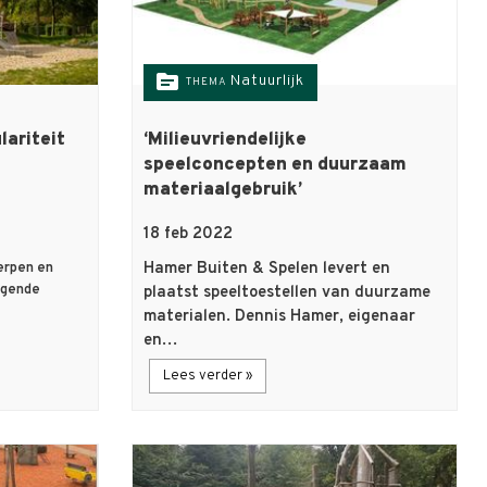
topic
Natuurlijk
THEMA
lariteit
‘Milieuvriendelijke
speelconcepten en duurzaam
materiaalgebruik’
18 feb 2022
Hamer Buiten & Spelen levert en
erpen en
agende
plaatst speeltoestellen van duurzame
materialen. Dennis Hamer, eigenaar
en…
Lees verder »