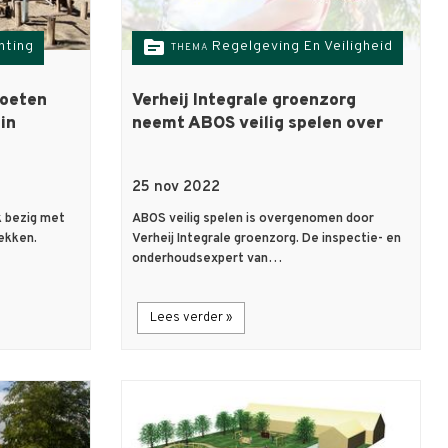
topic
hting
Regelgeving En Veiligheid
THEMA
moeten
Verheij Integrale groenzorg
in
neemt ABOS veilig spelen over
25 nov 2022
 bezig met
ABOS veilig spelen is overgenomen door
ekken.
Verheij Integrale groenzorg. De inspectie- en
onderhoudsexpert van…
Lees verder »