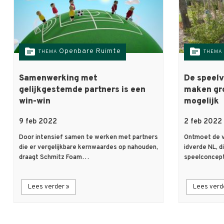
topic
topic
Openbare Ruimte
THEMA
THEMA
Samenwerking met
De speelv
gelijkgestemde partners is een
maken gr
win-win
mogelijk
9 feb 2022
2 feb 2022
Door intensief samen te werken met partners
Ontmoet de v
die er vergelijkbare kernwaardes op nahouden,
idverde NL, 
draagt Schmitz Foam…
speelconcept
Lees verder »
Lees verd