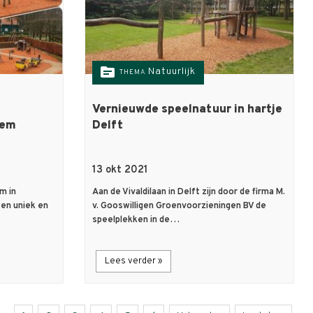
topic
Natuurlijk
THEMA
Vernieuwde speelnatuur in hartje
hem
Delft
13 okt 2021
m in
Aan de Vivaldilaan in Delft zijn door de firma M.
een uniek en
v. Gooswilligen Groenvoorzieningen BV de
speelplekken in de…
Lees verder »