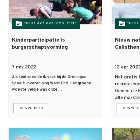
topic
topic
Actieve Mobiliteit
THEMA
THEMA
Kinderparticipatie is
Nieuw nat
burgerschapsvorming
Calisthen
7 nov 2022
12 apr 202
Het gratis 
Als kind speelde ik vaak bij de Groningse
Speeltuinvereniging West End. Het groene
recreatieg
woeste veldje was onze…
Gemeente H
alle markt
Lees verder »
Lees verd