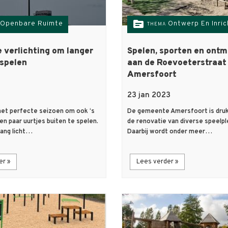
topic
Openbare Ruimte
Ontwerp En Inric
THEMA
verlichting om langer
Spelen, sporten en ont
 spelen
aan de Roevoeterstraat 
Amersfoort
23 jan 2023
het perfecte seizoen om ook ‘s
De gemeente Amersfoort is druk
n paar uurtjes buiten te spelen.
de renovatie van diverse speelpl
lang licht…
Daarbij wordt onder meer…
er »
Lees verder »