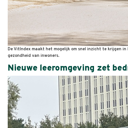
De VitIndex maakt het mogelijk om snel inzicht te krijgen 
gezondheid van inwoners.
Nieuwe leeromgeving zet bedr