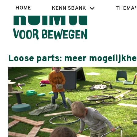
Overslaan
Hoofdnavigatie
HOME
KENNISBANK
THEMA'
en
naar
de
inhoud
gaan
Loose parts: meer mogelijkh