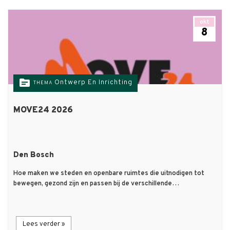
okt
8
topic
Ontwerp En Inrichting
THEMA
MOVE24 2026
Den Bosch
Hoe maken we steden en openbare ruimtes die uitnodigen tot
bewegen, gezond zijn en passen bij de verschillende…
Lees verder »