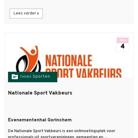
Lees verder »
nov
4
topic
Sporten
THEMA
Nationale Sport Vakbeurs
Evenementenhal Gorinchem
De Nationale Sport Vakbeurs is een ontmoetingsplek voor
professionals uit sportverenigingen, gemeenten en…