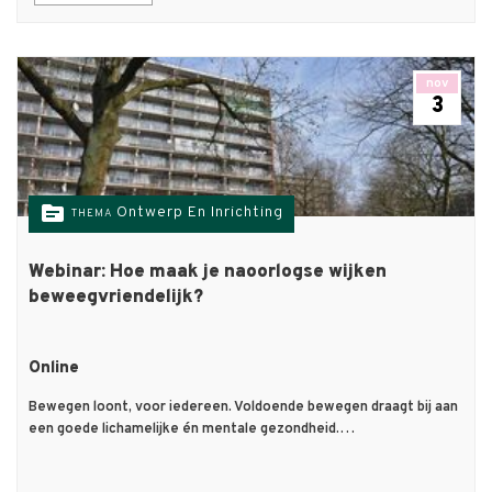
nov
3
topic
Ontwerp En Inrichting
THEMA
Webinar: Hoe maak je naoorlogse wijken
beweegvriendelijk?
Online
Bewegen loont, voor iedereen. Voldoende bewegen draagt bij aan
een goede lichamelijke én mentale gezondheid.…