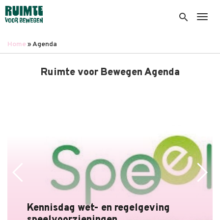
Overslaan
en
search
Togg
naar
de
Home
Agenda
inhoud
Kruimelpad
gaan
Ruimte voor Bewegen Agenda
Kennisdag wet- en regelgeving