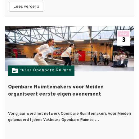
Lees verder »
nov
3
topic
Openbare Ruimte
THEMA
Openbare Ruimtemakers voor Meiden
organiseert eerste eigen evenement
Vorig jaar werd het netwerk Openbare Ruimtemakers voor Meiden
gelanceerd tijdens Vakbeurs Openbare Ruimte.…