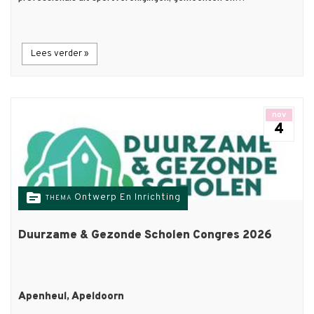
Lees verder »
nov
4
topic
Ontwerp En Inrichting
THEMA
Duurzame & Gezonde Scholen Congres 2026
Apenheul, Apeldoorn