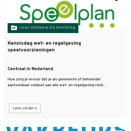
topic
Ontwerp En Inrichting
THEMA
Kennisdag wet- en regelgeving
speelvoorzieningen
Centraal in Nederland
Hoe zorg je ervoor dat je als gemeente of beheerder
aantoonbaar voldoet aan alle wet- en regelgeving rond…
Lees verder »