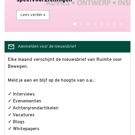
speelvoorzieningen
Lees verder »
mail_outline
Aanmelden voor de nieuwsbrief
Elke maand verschijnt de nieuwsbrief van Ruimte voor
Bewegen.
Meld je aan en blijf op de hoogte van o.a.:
✓ Interviews
✓ Evenementen
✓ Achtergrondartikelen
✓ Vacatures
✓ Blogs
✓ Whitepapers