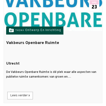
sep
23
topic
Ontwerp En Inrichting
THEMA
Vakbeurs Openbare Ruimte
Utrecht
De Vakbeurs Openbare Ruimte is dé plek waar alle aspecten van
publieke ruimte samenkomen: van groen en…
Lees verder »