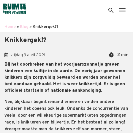
Overslaan
en
search
Togg
naar
de
Home
Blog
Knikkergek!?
inhoud
Kruimelpad
gaan
Knikkergek!?
timer
2 min
vrijdag 9 april 2021
Bij het doorbreken van het voorjaarszonnetje graven
kinderen een kuiltje in de aarde. De vorig jaar gewonnen
knikkers zijn zorgvuldig bewaard en worden onder het
bed vandaan gehaald. Het is weer knikkertijd. Er is geen
officieel startsein of nationale aankondiging.
Nee, blijkbaar begint iemand ermee en vinden andere
kinderen het opeens ook leuk. Ondanks de concurrentie van
veelal door een willekeurige supermarktketen opgedrongen
rage, is knikkeren een blijvertje. En het bestaat al zo lang!
Vroeger maakte men de knikkers zelf van marmer, steen,