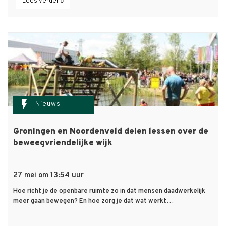
Lees verder »
flash_on
Nieuws
Groningen en Noordenveld delen lessen over de
beweegvriendelijke wijk
27 mei om 13:54 uur
Hoe richt je de openbare ruimte zo in dat mensen daadwerkelijk
meer gaan bewegen? En hoe zorg je dat wat werkt…