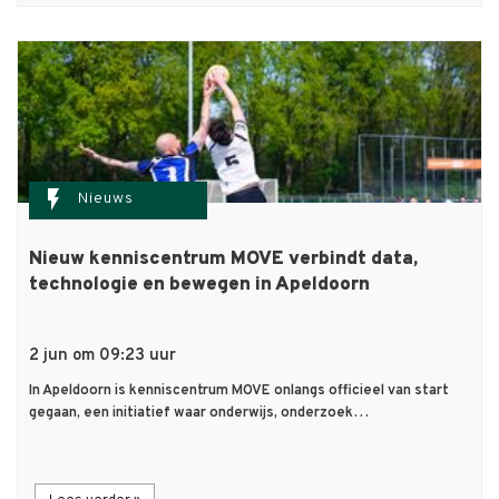
flash_on
Nieuws
Nieuw kenniscentrum MOVE verbindt data,
technologie en bewegen in Apeldoorn
2 jun om 09:23 uur
In Apeldoorn is kenniscentrum MOVE onlangs officieel van start
gegaan, een initiatief waar onderwijs, onderzoek…