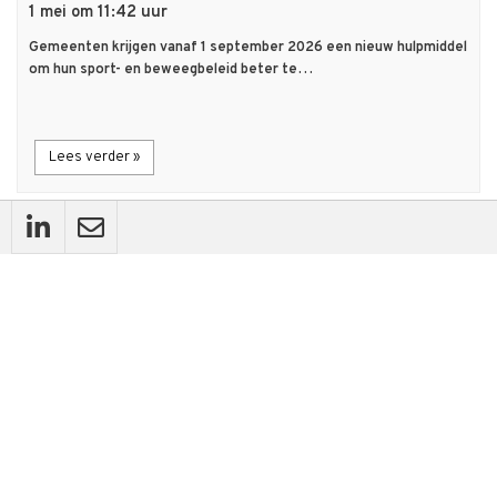
1 mei om 11:42 uur
Gemeenten krijgen vanaf 1 september 2026 een nieuw hulpmiddel
om hun sport- en beweegbeleid beter te…
Lees verder »
description
Artikel
Nieuwe leeromgeving zet bedrijventerreinen in
beweging