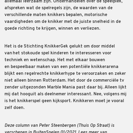
allemaal leerzaam zijn. Onderhandelen over de speelplek,
afspreken wat de spelregels zijn, de waarden van de
verschillende maten knikkers bepalen, motorische
vaardigheden om de knikker met de juiste snelheid in de
goede richting te krijgen, winnen en verliezen.
Het is de
Stichting
Knikker
G
ek
gelukt om door
middel
van het stokoude
spel kinderen te interesseren voor
techniek en wetenschap. Het met elkaar
bouwen
en
bespeelbaar maken van een potentiële knikker
arena
blijkt een regelrechte knikkerhype te veroorzaken en zeker
niet alleen binnen Rotterdam
.
Het
door de commerciële tv
zender
uitgezonden
Marble
Mania
past daar bij. Alleen lijkt
mij dat
hooguit als deelnemer interessant. Nee,
volgens mij
is
het knikkerspel
geen
kijksport
. Knikkeren moet je vooral
zelf doen
.
Deze column van Peter Steenbergen (Thuis Op Straat) is
verschenen in BuitenSpelen 01/2021. Lees meer van