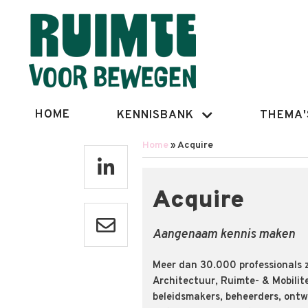
Overslaan
en
naar
de
inhoud
gaan
Hoofdnavigatie
HOME
KENNISBANK
THEMA'
Home
Acquire
Kruimelpad
Acquire
Aangenaam kennis maken
Meer dan 30.000 professionals z
Architectuur, Ruimte- & Mobilit
beleidsmakers, beheerders, ontwe