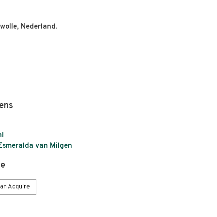
olle, Nederland.
ens
nl
Esmeralda van Milgen
ie
an Acquire