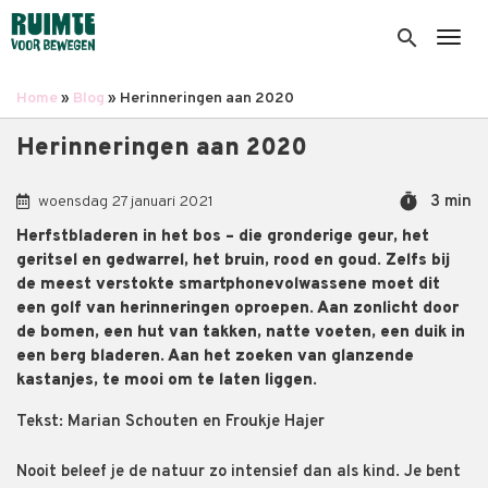
Overslaan
en
search
Togg
naar
de
Home
Blog
Herinneringen aan 2020
inhoud
Kruimelpad
gaan
Herinneringen aan 2020
timer
3 min
woensdag 27 januari 2021
Herfstbladeren in het bos – die gronderige geur, het
geritsel en gedwarrel, het bruin, rood en goud. Zelfs bij
de meest verstokte smartphonevolwassene moet dit
een golf van herinneringen oproepen. Aan zonlicht door
de bomen, een hut van takken, natte voeten, een duik in
een berg bladeren. Aan het zoeken van glanzende
kastanjes, te mooi om te laten liggen.
Tekst: Marian Schouten en Froukje Hajer
Nooit beleef je de natuur zo intensief dan als kind. Je bent