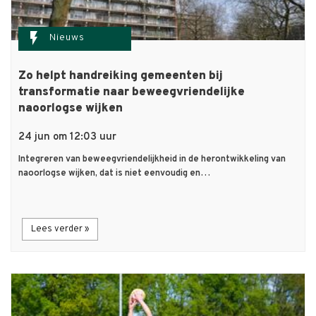
flash_on
Nieuws
Zo helpt handreiking gemeenten bij
transformatie naar beweegvriendelijke
naoorlogse wijken
24 jun om 12:03 uur
Integreren van beweegvriendelijkheid in de herontwikkeling van
naoorlogse wijken, dat is niet eenvoudig en…
Lees verder »