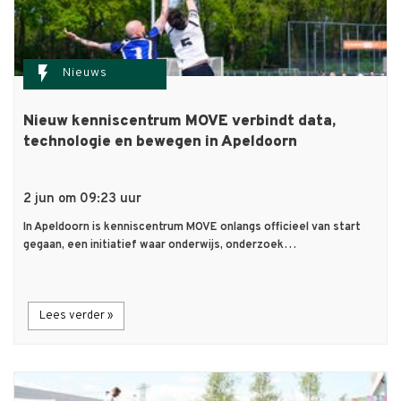
flash_on
Nieuws
Nieuw kenniscentrum MOVE verbindt data,
technologie en bewegen in Apeldoorn
2 jun om 09:23 uur
In Apeldoorn is kenniscentrum MOVE onlangs officieel van start
gegaan, een initiatief waar onderwijs, onderzoek…
Lees verder »