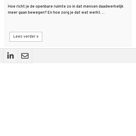
Hoe richt je de openbare ruimte zo in dat mensen daadwerkelijk
meer gaan bewegen? En hoe zorg je dat wat werkt…
Lees verder »
flash_on
Nieuws
Nederlanders willen betalen voor een
beweegvriendelijke openbare ruimte