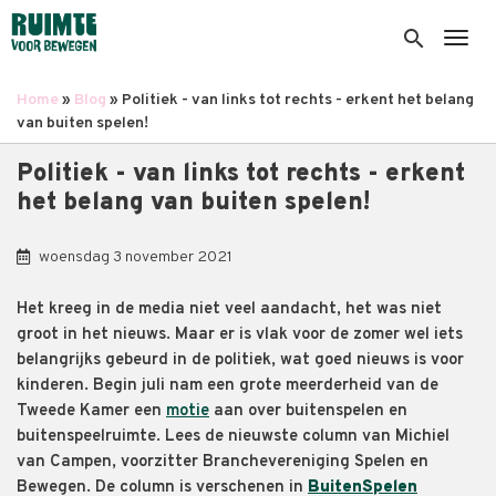
Overslaan
en
search
Togg
naar
de
Home
Blog
Politiek - van links tot rechts - erkent het belang
inhoud
Kruimelpad
van buiten spelen!
gaan
Politiek - van links tot rechts - erkent
het belang van buiten spelen!
woensdag 3 november 2021
Het kreeg in de media niet veel aandacht, het was niet
groot in het nieuws. Maar er is vlak voor de zomer wel iets
belangrijks gebeurd in de politiek, wat goed nieuws is voor
kinderen. Begin juli nam een grote meerderheid van de
Tweede Kamer een
motie
aan over buitenspelen en
buitenspeelruimte. Lees de nieuwste column van Michiel
van Campen, voorzitter Branchevereniging Spelen en
Bewegen. De column is verschenen in
BuitenSpelen