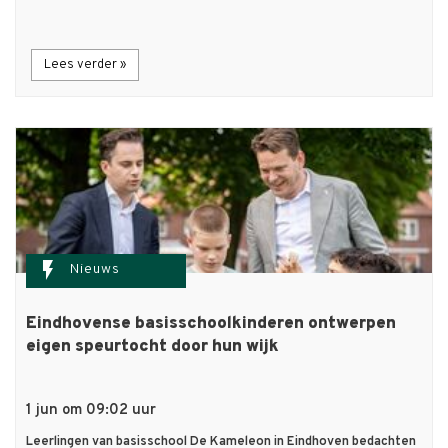
Lees verder »
flash_on
Nieuws
Eindhovense basisschoolkinderen ontwerpen
eigen speurtocht door hun wijk
1 jun om 09:02 uur
Leerlingen van basisschool De Kameleon in Eindhoven bedachten