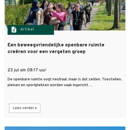
description
Artikel
Een beweegvriendelijke openbare ruimte
creëren voor een vergeten groep
23 jul om 08:17 uur
De openbare ruimte oogt neutraal, maar is dat zelden. Toestellen,
pleinen en sportplekken worden vaak ingericht…
Lees verder »