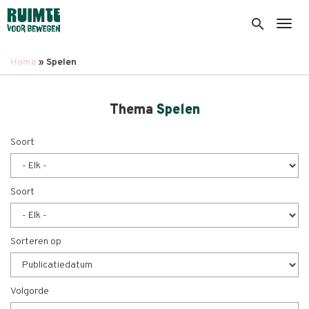
Overslaan
en
search
Togg
naar
de
Home
Spelen
inhoud
Kruimelpad
gaan
Thema
Spelen
Soort
Soort
Sorteren op
Volgorde