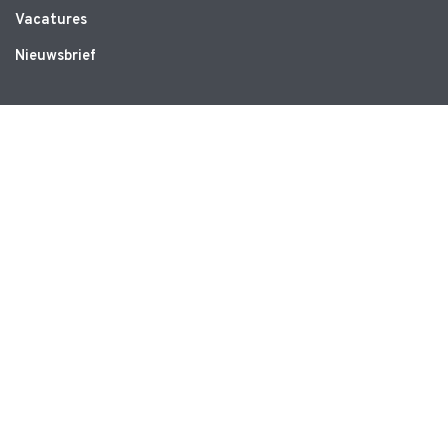
Vacatures
Nieuwsbrief
WEBSITE
Privacyverklaring
Disclaimer
Algemene voorwaarden
CONTACT
Ruimte voor Bewegen
Schrevenweg 3
8024 HB Zwolle