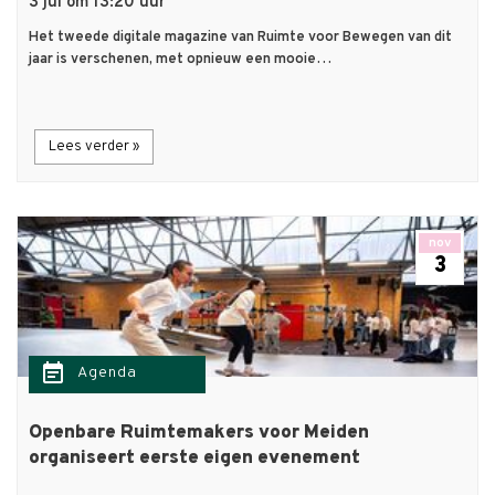
3 jul om 13:20 uur
Het tweede digitale magazine van Ruimte voor Bewegen van dit
jaar is verschenen, met opnieuw een mooie…
Lees verder »
nov
3
event_note
Agenda
Openbare Ruimtemakers voor Meiden
organiseert eerste eigen evenement