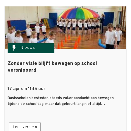
flash_on
Nieuws
Zonder visie blijft bewegen op school
versnipperd
17 apr om 11:15 uur
Basisscholen besteden steeds vaker aandacht aan bewegen
tijdens de schooldag, maar dat gebeurt lang niet altijd…
Lees verder »