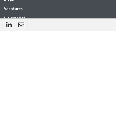
Vacatures
Nieuwsbrief
WEBSITE
Privacyverklaring
Disclaimer
Algemene voorwaarden
CONTACT
Ruimte voor Bewegen
Schrevenweg 3
8024 HB Zwolle