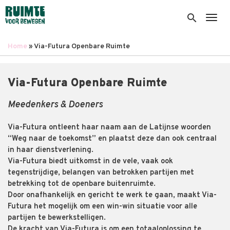
Overslaan
en
search
Togg
naar
de
Home
Via-Futura Openbare Ruimte
inhoud
Kruimelpad
gaan
Via-Futura Openbare Ruimte
Meedenkers & Doeners
Via-Futura ontleent haar naam aan de Latijnse woorden
“Weg naar de toekomst” en plaatst deze dan ook centraal
in haar dienstverlening.
Via-Futura biedt uitkomst in de vele, vaak ook
tegenstrijdige, belangen van betrokken partijen met
betrekking tot de openbare buitenruimte.
Door onafhankelijk en gericht te werk te gaan, maakt Via-
Futura het mogelijk om een win-win situatie voor alle
partijen te bewerkstelligen.
De kracht van Via-Futura is om een totaaloplossing te