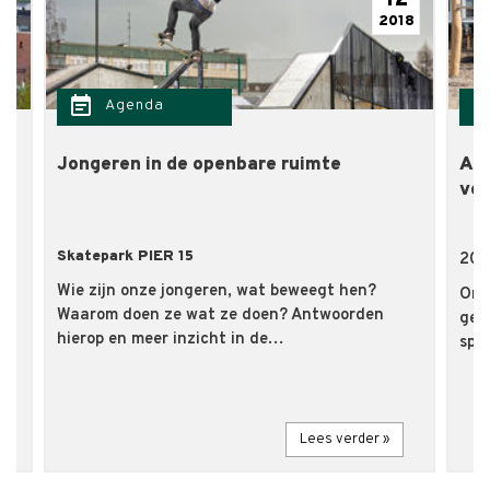
12
2018
event_note
flash_
Agenda
Jongeren in de openbare ruimte
Aan
vol
Skatepark PIER 15
20 
Wie zijn onze jongeren, wat beweegt hen?
Onl
Waarom doen ze wat ze doen? Antwoorden
e
gem
hierop en meer inzicht in de…
spe
Lees verder »