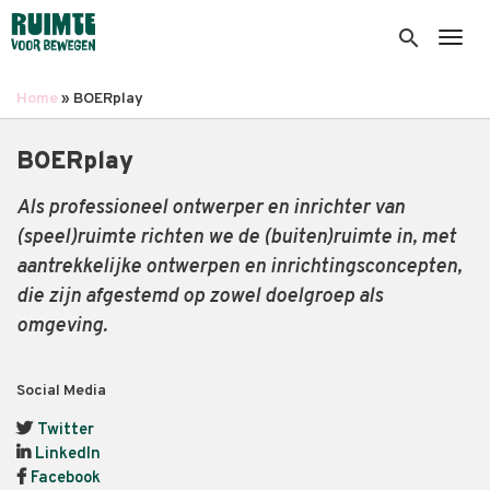
Overslaan
en
search
Togg
naar
de
Home
BOERplay
inhoud
Kruimelpad
gaan
BOERplay
Als professioneel ontwerper en inrichter van
(speel)ruimte richten we de (buiten)ruimte in, met
aantrekkelijke ontwerpen en inrichtingsconcepten,
die zijn afgestemd op zowel doelgroep als
omgeving.
Social Media
Twitter
LinkedIn
Facebook