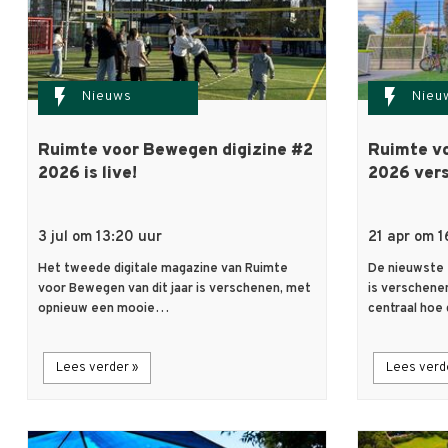
flash_on
flash_on
Nieuws
Nieu
Ruimte voor Bewegen digizine #2
Ruimte v
2026 is live!
2026 ver
3 jul om 13:20 uur
21 apr om 1
Het tweede digitale magazine van Ruimte
De nieuwste 
voor Bewegen van dit jaar is verschenen, met
is verschenen
opnieuw een mooie…
centraal ho
Lees verder »
Lees verd