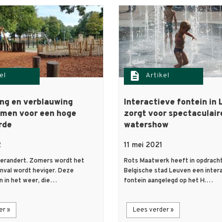
description
el
Artikel
ng en verblauwing
Interactieve fontein in
amen voor een hoge
zorgt voor spectaculair
rde
watershow
2
11 mei 2021
verandert. Zomers wordt het
Rots Maatwerk heeft in opdracht
nval wordt heviger. Deze
Belgische stad Leuven een inter
n in het weer, die…
fontein aangelegd op het H.…
er »
Lees verder »