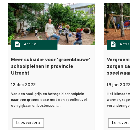
description
description
Artikel
Artik
Meer subsidie voor 'groenblauwe'
Vergroeni
schoolpleinen in provincie
zorgen s
Utrecht
speelwaa
12 dec 2022
19 jan 202
Van een saai, grijs en betegeld schoolplein
Het klimaat 
naar een groene oase met een speelheuvel,
warmer, rege
een glijbaan en bosbessen…
veranderinge
Lees verder »
Lees verd