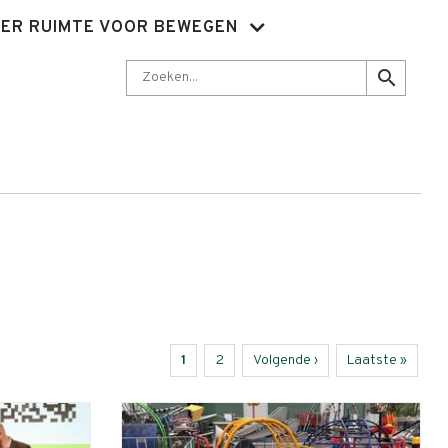
ER RUIMTE VOOR BEWEGEN
Nieuwsbrief
Abonnementen
Sluit je aan
Contact
Zoeken
search
Huidige
1
Page
2
Volgende
Volgende ›
Laatste
Laatste »
pagina
pagina
pagina