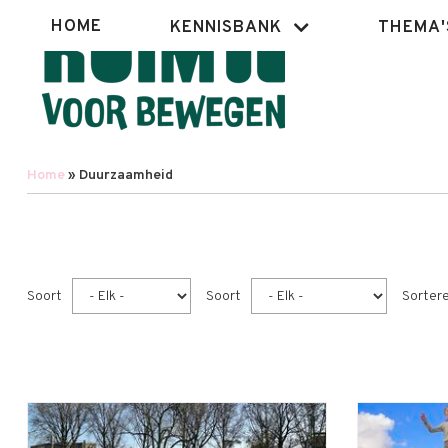
Overslaan
Hoofdnavigatie
HOME
KENNISBANK
THEMA'
en
naar
de
inhoud
gaan
Home
Duurzaamheid
Kruimelpad
Soort
Soort
Sorter
Paginering