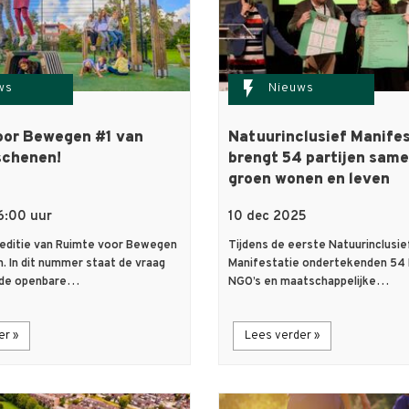
flash_on
ws
Nieuws
oor Bewegen #1 van
Natuurinclusief Manifes
schenen!
brengt 54 partijen same
groen wonen en leven
6:00 uur
10 dec 2025
editie van Ruimte voor Bewegen
Tijdens de eerste Natuurinclusie
. In dit nummer staat de vraag
Manifestatie ondertekenden 54 b
e de openbare…
NGO’s en maatschappelijke…
er »
Lees verder »