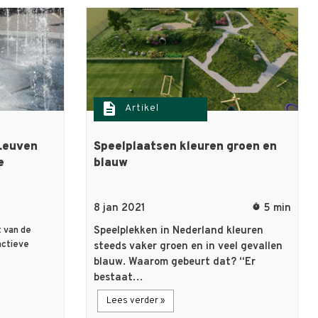
description
Artikel
 Leuven
Speelplaatsen kleuren groen en
e
blauw
8 jan 2021
5 min
timer
Speelplekken in Nederland kleuren
 van de
actieve
steeds vaker groen en in veel gevallen
blauw. Waarom gebeurt dat? “Er
bestaat…
Lees verder »