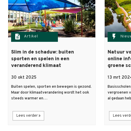
description
flash_on
Artikel
Nieu
Slim in de schaduw: buiten
Natuur vo
sporten en spelen in een
online in
veranderend klimaat
groene sc
30 okt 2025
13 mrt 202
Buiten spelen, sporten en bewegen is gezond.
Basisscholen 
Maar door klimaatverandering wordt het ook
vergroenen va
steeds warmer en…
al gedaan h
Lees verder »
Lees verd