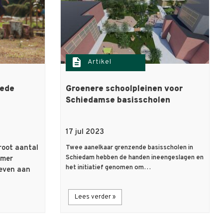
description
Artikel
eede
Groenere schoolpleinen voor
Schiedamse basisscholen
17 jul 2023
root aantal
Twee aanelkaar grenzende basisscholen in
Schiedam hebben de handen ineengeslagen en
amer
het initiatief genomen om…
geven aan
Lees verder »