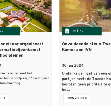
description
ws
Artikel
or elkaar organiseert
Onvoldoende steun Tw
formatiebijeenkomst
Kamer aan IVN
hoolpleinen
4
30 jan 2024
Ondanks de inzet van een g
die bezig zijn met het
n hun schoolplein, of die dit juist
partijen heeft de Tweede K
ebben maar nog…
besloten geen prioriteit te 
het…
er »
Lees verder »