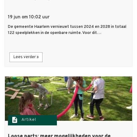
19 jun om 10:02 uur
De gemeente Haarlem vernieuwt tussen 2024 en 2028 in totaal
122 speelplekken in de openbare ruimte. Voor dit…
Lees verder »
description
Artikel
Loose parts: meer mogelijkheden voor de