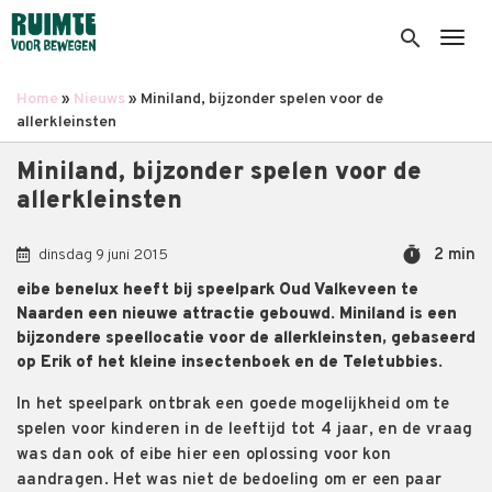
Overslaan
en
search
Togg
naar
de
Home
Nieuws
Miniland, bijzonder spelen voor de
inhoud
Kruimelpad
allerkleinsten
gaan
Miniland, bijzonder spelen voor de
allerkleinsten
timer
2 min
dinsdag 9 juni 2015
eibe benelux heeft bij speelpark Oud Valkeveen te
Naarden een nieuwe attractie gebouwd. Miniland is een
bijzondere speellocatie voor de allerkleinsten, gebaseerd
op Erik of het kleine insectenboek en de Teletubbies.
In het speelpark ontbrak een goede mogelijkheid om te
spelen voor kinderen in de leeftijd tot 4 jaar, en de vraag
was dan ook of eibe hier een oplossing voor kon
aandragen. Het was niet de bedoeling om er een paar