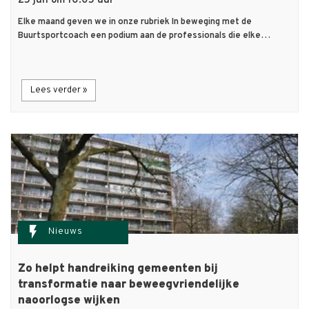
25 jun om 10:05 uur
Elke maand geven we in onze rubriek In beweging met de
Buurtsportcoach een podium aan de professionals die elke…
Lees verder »
flash_on
Nieuws
Zo helpt handreiking gemeenten bij
transformatie naar beweegvriendelijke
naoorlogse wijken