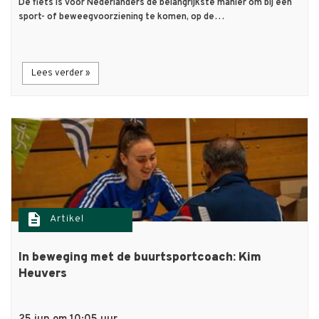
De fiets is voor Nederlanders de belangrijkste manier om bij een
sport- of beweegvoorziening te komen, op de…
Lees verder »
description
Artikel
In beweging met de buurtsportcoach: Kim
Heuvers