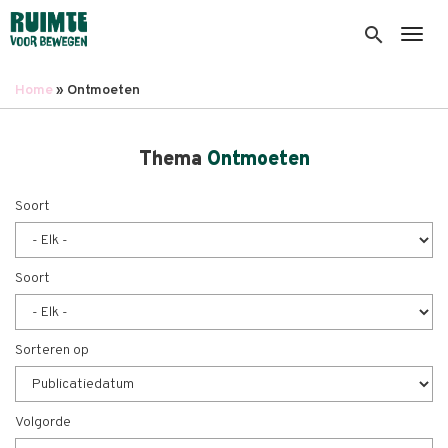
Overslaan
en
search
Togg
naar
de
Home
Ontmoeten
inhoud
Kruimelpad
gaan
Thema
Ontmoeten
Soort
Soort
Sorteren op
Volgorde