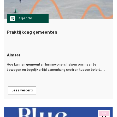
event_note
Agenda
Praktijkdag gemeenten
Almere
Hoe kunnen gemeenten hun inwoners helpen om meer te
bewegen en tegelijkertijd samenhang creëren tussen beleid,…
Lees verder »
apr