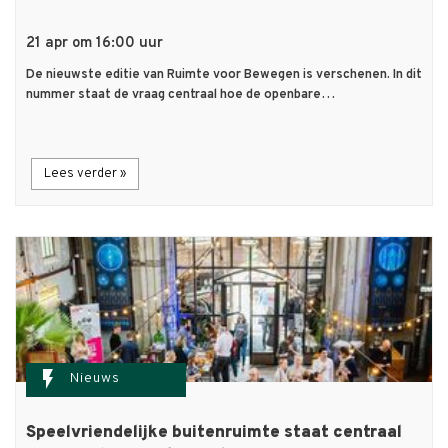
21 apr om 16:00 uur
De nieuwste editie van Ruimte voor Bewegen is verschenen. In dit
nummer staat de vraag centraal hoe de openbare…
Lees verder »
flash_on
Nieuws
Speelvriendelijke buitenruimte staat centraal