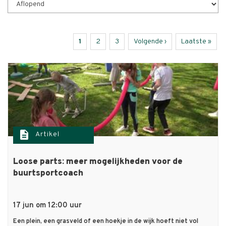
Huidige
1
Page
2
Page
3
Volgende
Volgende ›
Laatste
Laatste »
Paginering
pagina
pagina
pagina
description
Artikel
Loose parts: meer mogelijkheden voor de
buurtsportcoach
17 jun om 12:00 uur
Een plein, een grasveld of een hoekje in de wijk hoeft niet vol