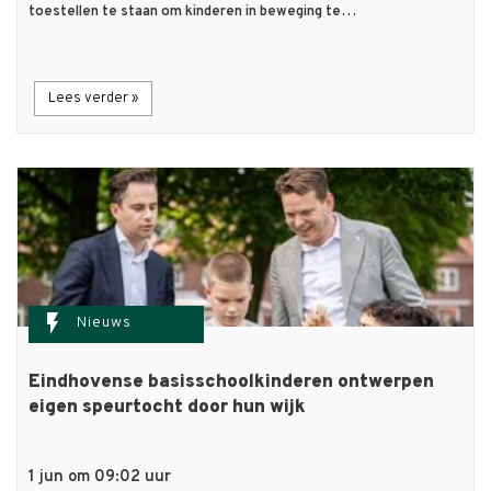
toestellen te staan om kinderen in beweging te…
Lees verder »
flash_on
Nieuws
Eindhovense basisschoolkinderen ontwerpen
eigen speurtocht door hun wijk
1 jun om 09:02 uur