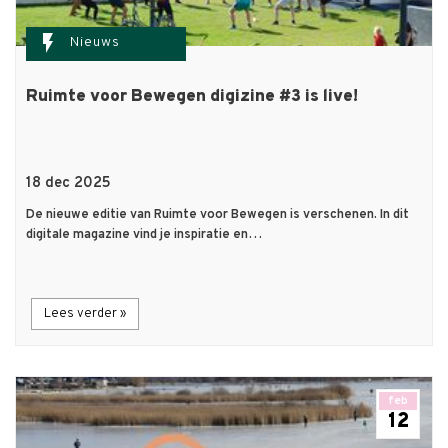
flash_on
Nieuws
Ruimte voor Bewegen digizine #3 is live!
18 dec 2025
De nieuwe editie van Ruimte voor Bewegen is verschenen. In dit
digitale magazine vind je inspiratie en…
Lees verder »
feb
12