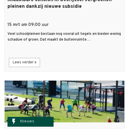
Middelbare scholen in Overijssel vergroenen
pleinen dankzij nieuwe subsidie
15 mrt om 09:00 uur
Veel schoolpleinen bestaan nog vooral uit tegels en bieden weinig
schaduw of groen. Dat maakt de buitenruimte…
Lees verder »
flash_on
Nieuws