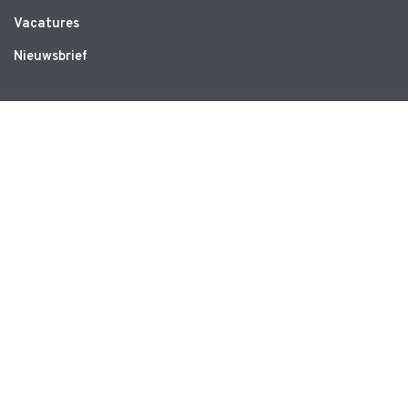
Vacatures
Nieuwsbrief
WEBSITE
Privacyverklaring
Disclaimer
Algemene voorwaarden
CONTACT
Ruimte voor Bewegen
Schrevenweg 3
8024 HB Zwolle