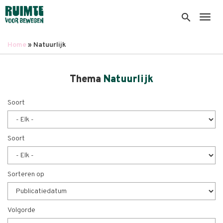
Overslaan
en
search
Togg
naar
de
Home
Natuurlijk
inhoud
Kruimelpad
gaan
Thema
Natuurlijk
Soort
Soort
Sorteren op
Volgorde