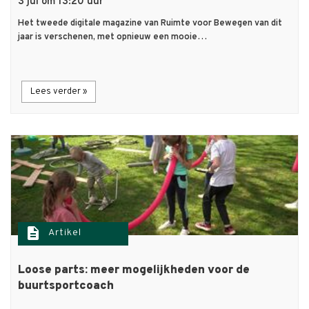
3 jul om 13:20 uur
Het tweede digitale magazine van Ruimte voor Bewegen van dit
jaar is verschenen, met opnieuw een mooie…
Lees verder »
description
Artikel
Loose parts: meer mogelijkheden voor de
buurtsportcoach