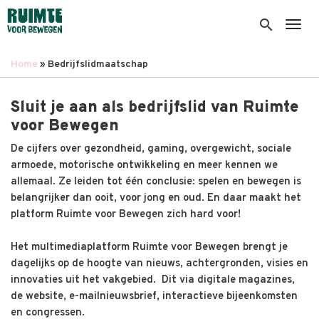
Overslaan
en
search
Togg
naar
de
Home
Bedrijfslidmaatschap
inhoud
Kruimelpad
gaan
Sluit je aan als bedrijfslid van Ruimte
voor Bewegen
De cijfers over gezondheid, gaming, overgewicht, sociale
armoede, motorische ontwikkeling en meer kennen we
allemaal. Ze leiden tot één conclusie: spelen en bewegen is
belangrijker dan ooit, voor jong en oud. En daar maakt het
platform Ruimte voor Bewegen zich hard voor!
Het multimediaplatform Ruimte voor Bewegen brengt je
dagelijks op de hoogte van nieuws, achtergronden, visies en
innovaties uit het vakgebied. Dit via digitale magazines,
de website, e-mailnieuwsbrief, interactieve bijeenkomsten
en congressen.