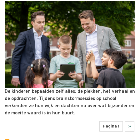
De kinderen bepaalden zelf alles: de plekken, het verhaal en
de opdrachten. Tijdens brainstormsessies op school
verkenden ze hun wijk en dachten na over wat bijzonder en
de moeite waard is in hun buurt.
Pagina 1
Volge
››
Paginering
pagin