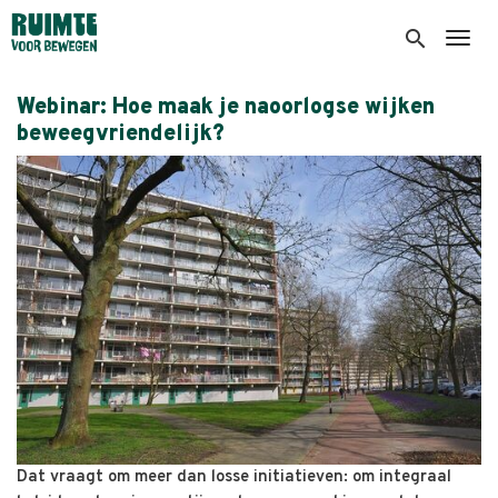
Overslaan
en
search
Togg
naar
de
Webinar: Hoe maak je naoorlogse wijken
inhoud
beweegvriendelijk?
gaan
Dat vraagt om meer dan losse initiatieven: om integraal