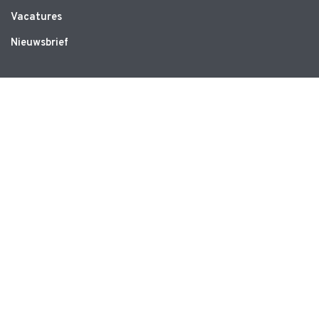
Vacatures
Nieuwsbrief
WEBSITE
Privacyverklaring
Disclaimer
Algemene voorwaarden
CONTACT
Ruimte voor Bewegen
Schrevenweg 3
8024 HB Zwolle