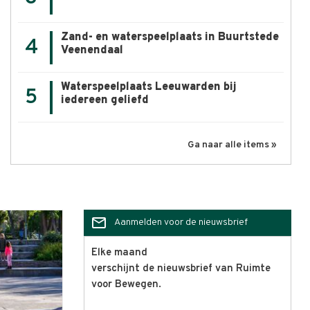
Zand- en waterspeelplaats in Buurtstede
4
Veenendaal
Waterspeelplaats Leeuwarden bij
5
iedereen geliefd
Ga naar alle items »
mail_outline
Aanmelden voor de nieuwsbrief
Elke maand
verschijnt de nieuwsbrief van Ruimte
voor Bewegen.