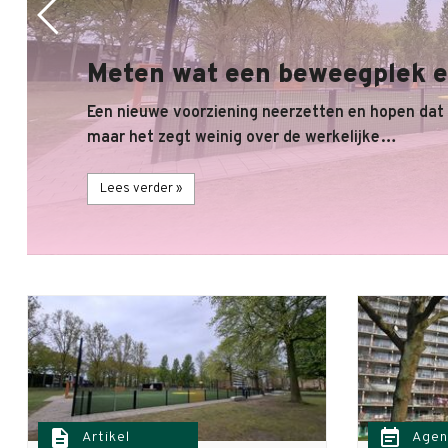
Meten wat een beweegplek e
Een nieuwe voorziening neerzetten en hopen dat
maar het zegt weinig over de werkelijke…
Lees verder »
description
event_note
Artikel
Agen