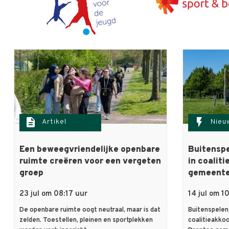
description
flash_on
Artikel
Nieu
Een beweegvriendelijke openbare
Buitenspe
ruimte creëren voor een vergeten
in coalit
groep
gemeent
23 jul om 08:17 uur
14 jul om 1
De openbare ruimte oogt neutraal, maar is dat
Buitenspelen 
zelden. Toestellen, pleinen en sportplekken
coalitieakko