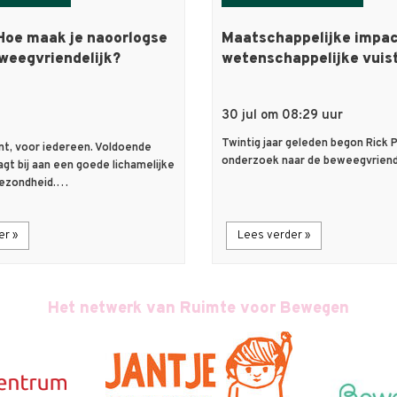
Hoe maak je naoorlogse
Maatschappelijke impa
weegvriendelijk?
wetenschappelijke vuis
30 jul om 08:29 uur
Twintig jaar geleden begon Rick Pr
t, voor iedereen. Voldoende
onderzoek naar de beweegvrien
gt bij aan een goede lichamelijke
gezondheid.…
er »
Lees verder »
Het netwerk van Ruimte voor Bewegen