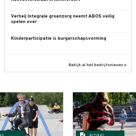
Verheij Integrale groenzorg neemt ABOS veilig
spelen over
Kinderparticipatie is burgerschapsvorming
Bekijk al het bedrijfsnieuws »
description
ws
Artikel