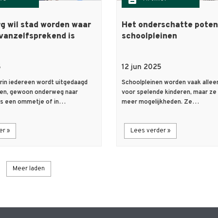
g wil stad worden waar
Het onderschatte poten
vanzelfsprekend is
schoolpleinen
5
12 jun 2025
rin iedereen wordt uitgedaagd
Schoolpleinen worden vaak allee
en, gewoon onderweg naar
voor spelende kinderen, maar ze
ens een ommetje of in…
meer mogelijkheden. Ze…
er »
Lees verder »
Meer laden