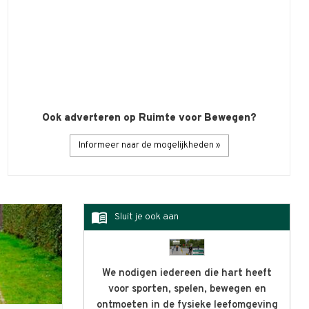
Maatschappelijke impact met
wetenschappelijke vuistregels
Twintig jaar geleden begon Rick Prins zijn onderzoek na
beweegvriendelijke…
Ook adverteren op Ruimte voor Bewegen?
Lees verder »
Informeer naar de mogelijkheden »
menu_book
Sluit je ook aan
We nodigen iedereen die hart heeft
voor sporten, spelen, bewegen en
ontmoeten in de fysieke leefomgeving