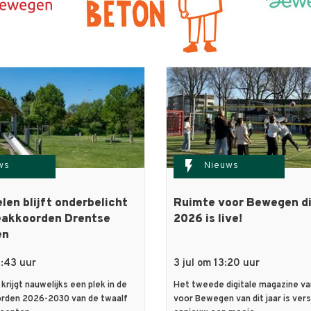
flash_on
ws
Nieuws
len blijft onderbelicht
Ruimte voor Bewegen di
ieakkoorden Drentse
2026 is live!
en
0:43 uur
3 jul om 13:20 uur
krijgt nauwelijks een plek in de
Het tweede digitale magazine v
orden 2026-2030 van de twaalf
voor Bewegen van dit jaar is ve