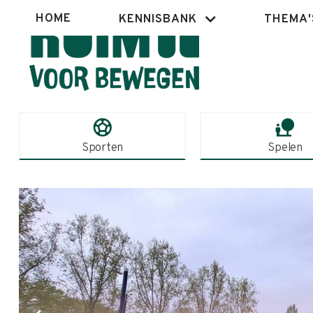
Overslaan
Hoofdnavigatie
HOME
KENNISBANK
THEMA'
en
naar
de
inhoud
gaan
sports_soccer
nature_people
Sporten
Spelen