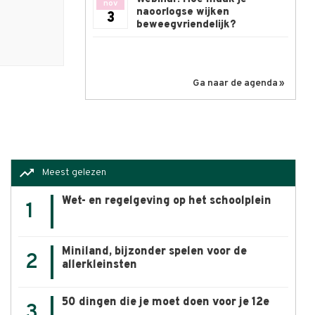
nov
naoorlogse wijken
3
beweegvriendelijk?
Ga naar de agenda
trending_up
Meest gelezen
Wet- en regelgeving op het schoolplein
1
Miniland, bijzonder spelen voor de
2
allerkleinsten
50 dingen die je moet doen voor je 12e
3