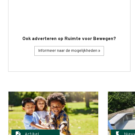
Ook adverteren op Ruimte voor Bewegen?
Informeer naar de mogelijkheden »
description
flash_on
Artikel
Nieu