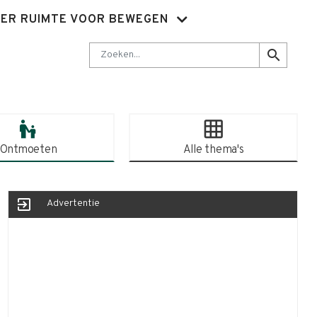
ER RUIMTE VOOR BEWEGEN
Nieuwsbrief
Abonnementen
Sluit je aan
Contact
Zoeken
search
escalator_warning
grid_on
Ontmoeten
Alle thema's
exit_to_app
Advertentie