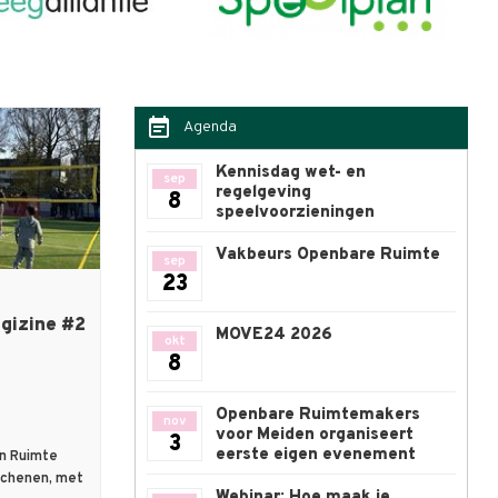
event_note
Agenda
Kennisdag wet- en
sep
regelgeving
8
speelvoorzieningen
Vakbeurs Openbare Ruimte
sep
23
gizine #2
MOVE24 2026
okt
8
Openbare Ruimtemakers
nov
voor Meiden organiseert
3
eerste eigen evenement
an Ruimte
rschenen, met
Webinar: Hoe maak je