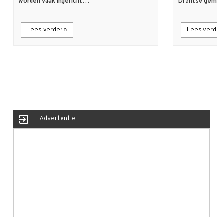
worden vaak ingericht…
Drentse ge
Lees verder »
Lees verd
exit_to_app
Advertentie