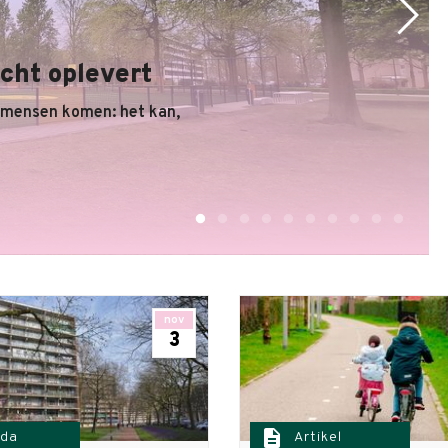
cht oplevert
 mensen komen: het kan,
nov
3
description
da
Artikel