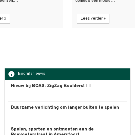
meenten,…
opnieuw een mooie…
er »
Lees verder »
info
Bedrijfsnieuws
Nieuw bij BOAS: ZigZag Boulders! 🧗‍♀️
Duurzame verlichting om langer buiten te spelen
Spelen, sporten en ontmoeten aan de
Roevoeterstraat in Amersfoort