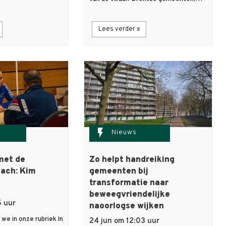
Lees verder »
flash_on
Nieuws
met de
Zo helpt handreiking
ach: Kim
gemeenten bij
transformatie naar
beweegvriendelijke
5 uur
naoorlogse wijken
we in onze rubriek In
24 jun om 12:03 uur