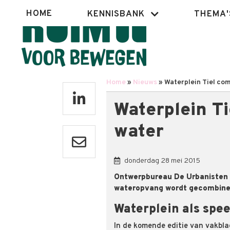
Overslaan
Hoofdnavigatie
HOME
KENNISBANK
THEMA'
en
naar
de
inhoud
gaan
Home
Nieuws
Waterplein Tiel co
Kruimelpad
Waterplein T
water
donderdag 28 mei 2015
Ontwerpbureau De Urbanisten r
wateropvang wordt gecombinee
Waterplein als spe
In de komende editie van vakbl