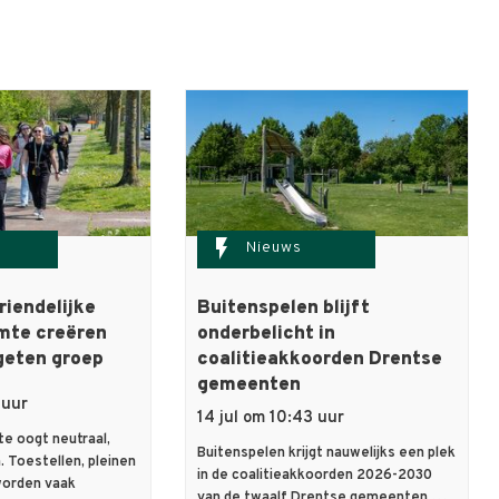
flash_on
Nieuws
iendelijke
Buitenspelen blijft
mte creëren
onderbelicht in
geten groep
coalitieakkoorden Drentse
gemeenten
 uur
14 jul om 10:43 uur
e oogt neutraal,
Buitenspelen krijgt nauwelijks een plek
. Toestellen, pleinen
in de coalitieakkoorden 2026-2030
worden vaak
van de twaalf Drentse gemeenten,…