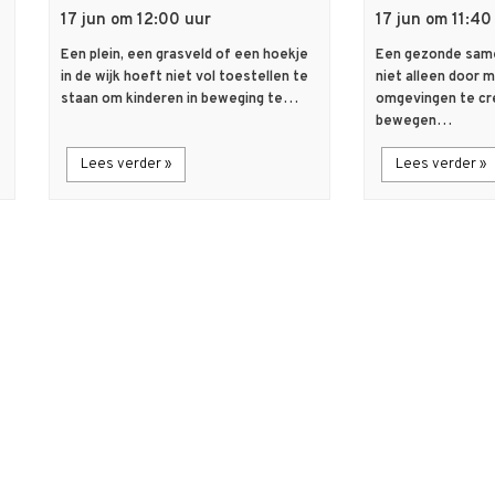
17 jun om 12:00 uur
17 jun om 11:40
Een plein, een grasveld of een hoekje
Een gezonde same
in de wijk hoeft niet vol toestellen te
niet alleen door 
staan om kinderen in beweging te…
omgevingen te cr
bewegen…
Lees verder »
Lees verder »
flash_on
description
Nieuws
Artikel
Eindhovense
Masterclass ‘
basisschoolkinderen
kracht van l