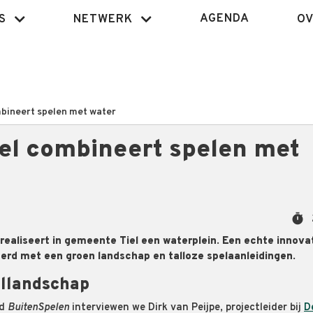
AGENDA
S
NETWERK
OV
mbineert spelen met water
iel combineert spelen met
timer
ealiseert in gemeente Tiel een waterplein. Een echte innovat
rd met een groen landschap en talloze spelaanleidingen.
ellandschap
ad
BuitenSpelen
interviewen we Dirk van Peijpe, projectleider bij
D