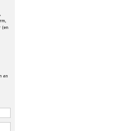
,
rm,
r (en
n en