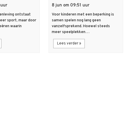
 uur
8 jun om 09:51 uur
nleving ontstaat
Voor kinderen met een beperking is
meer sport, maar door
samen spelen nog lang geen
eëren waarin
vanzelfsprekend. Hoewel steeds
meer speelplekken…
Lees verder »
flash_on
Nieuws
Let’s Play’: de
Groningen en Noordenveld
oose parts
delen lessen over de