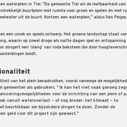
gen waterplein in Tiel. "De gemeente Tiel wil de leefbaarheid van
trekkelijk buurtplein met ruimte voor groen en spelen én met r
melwater uit de buurt. Kortom: een waterplein," aldus Van Peijpe.
ten een uniek en speels ontwerp. Het groene landschap staat ce
ang, waarin op zowel droge als natte dagen spel en ontspanning
oor slingert een 'slang' van rode baksteen die door hoogteverschi
aanleidingen biedt.
ionaliteit
aliteit van het plein benadrukken, vooral vanwege de mogelijkhe
l gemeenten als gebruikers. "
Ik kan het niet vaak genoeg zeg
nancieringsmogelijkheden voor de inrichting van een plein of p
ok vanuit wateroverlast – of nog breder: het klimaat – te
dget beschikbaar om bijzondere dingen te doen. Zonder de
en geld voor dit project zijn geweest."