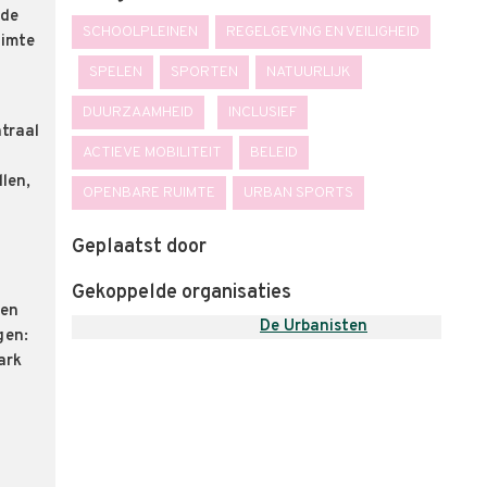
 de
SCHOOLPLEINEN
REGELGEVING EN VEILIGHEID
uimte
SPELEN
SPORTEN
NATUURLIJK
DUURZAAMHEID
INCLUSIEF
ntraal
ACTIEVE MOBILITEIT
BELEID
llen,
OPENBARE RUIMTE
URBAN SPORTS
Geplaatst door
Gekoppelde organisaties
den
De Urbanisten
gen:
ark