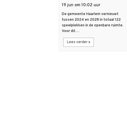
19 jun om 10:02 uur
De gemeente Haarlem vernieuwt
tussen 2024 en 2028 in totaal 122
speelplekken in de openbare ruimte.
Voor dit…
Lees verder »
flash_on
Nieuws
Nieuw kenniscentrum MOVE
verbindt data, technologie