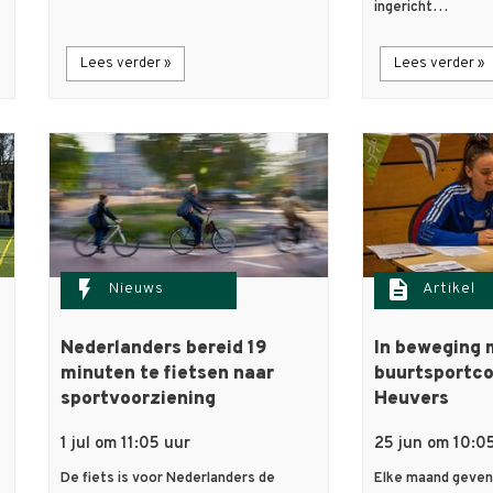
ingericht…
Lees verder »
Lees verder »
flash_on
description
Nieuws
Artikel
Nederlanders bereid 19
In beweging 
minuten te fietsen naar
buurtsportco
sportvoorziening
Heuvers
1 jul om 11:05 uur
25 jun om 10:0
De fiets is voor Nederlanders de
Elke maand geven 