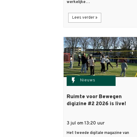
werkelijke…
Lees verder »
flash_on
Nieuws
Ruimte voor Bewegen
digizine #2 2026 is live!
3 jul om 13:20 uur
Het tweede digitale magazine van