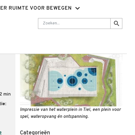
ER RUIMTE VOOR BEWEGEN
Nieuwsbrief
Abonnementen
Sluit je aan
Contact
Zoeken
search
2 min
ie:
Impressie van het waterplein in Tiel, een plein voor
spel, wateropvang én ontspanning.
Categorieën
e