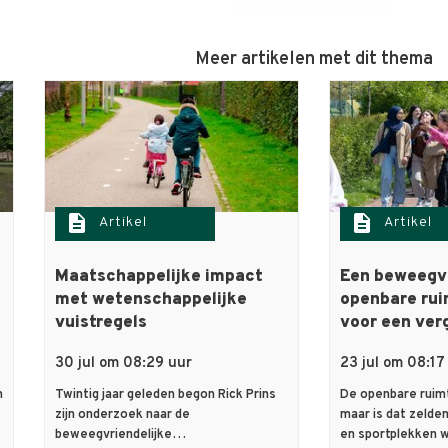
Meer artikelen met dit thema
description
description
Artikel
Artikel
Maatschappelijke impact
Een beweegvr
met wetenschappelijke
openbare rui
vuistregels
voor een ver
30 jul om 08:29 uur
23 jul om 08:17
n
Twintig jaar geleden begon Rick Prins
De openbare ruimt
zijn onderzoek naar de
maar is dat zelden
beweegvriendelijke…
en sportplekken 