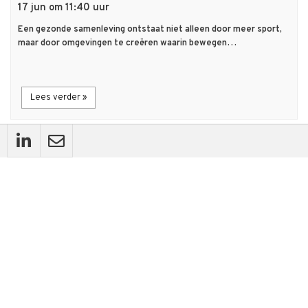
17 jun om 11:40 uur
Een gezonde samenleving ontstaat niet alleen door meer sport,
maar door omgevingen te creëren waarin bewegen…
Lees verder »
description
Artikel
Het muurtje dat altijd terugspeelde