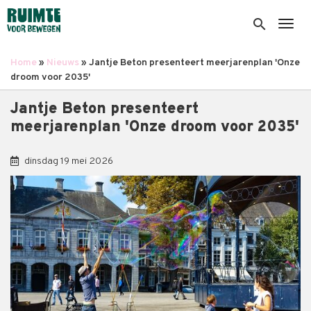
Overslaan
en
search
Togg
naar
de
Home
Nieuws
Jantje Beton presenteert meerjarenplan 'Onze
inhoud
Kruimelpad
droom voor 2035'
gaan
Jantje Beton presenteert
meerjarenplan 'Onze droom voor 2035'
dinsdag 19 mei 2026