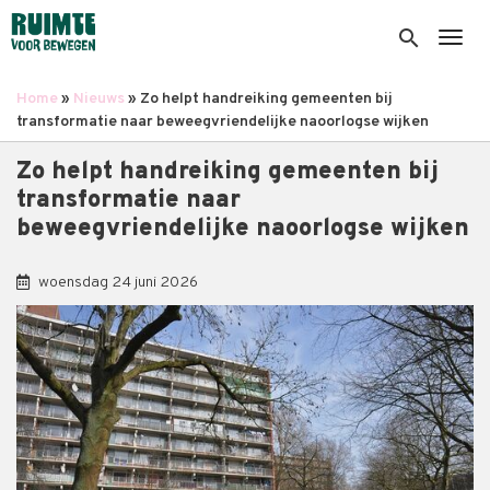
Overslaan
en
search
Togg
naar
de
Home
Nieuws
Zo helpt handreiking gemeenten bij
inhoud
Kruimelpad
transformatie naar beweegvriendelijke naoorlogse wijken
gaan
Zo helpt handreiking gemeenten bij
transformatie naar
beweegvriendelijke naoorlogse wijken
woensdag 24 juni 2026