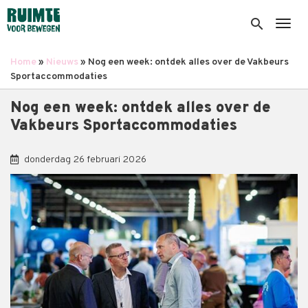
Overslaan
en
search
Togg
naar
de
Home
Nieuws
Nog een week: ontdek alles over de Vakbeurs
inhoud
Kruimelpad
Sportaccommodaties
gaan
Nog een week: ontdek alles over de
Vakbeurs Sportaccommodaties
donderdag 26 februari 2026