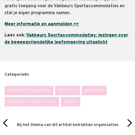
gratis toegang voor de Vakbeurs Sportaccommodaties en
stel je eigen programma samen.
Meer informatie en aanmelden >>
Lees ook:
Vakbeurs Sportaccommodaties: lezingen over
de beweegvriendelijke leefomgeving uitgelicht
Categorieën
SPORTACCOMODATIES
SPORTEN
BEWEGEN
ONTWERP EN INRICHTING
BELEID
Bij het thema van dit artikel betrokken organisaties