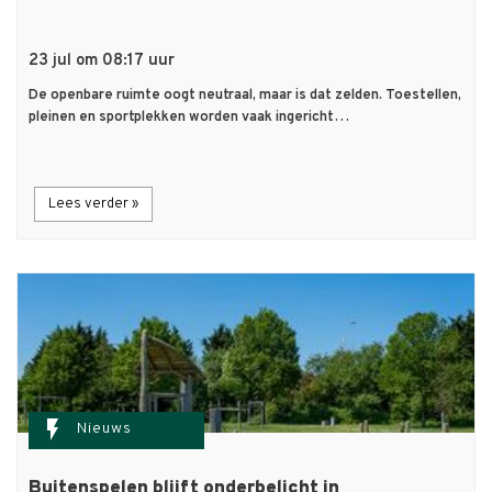
23 jul om 08:17 uur
De openbare ruimte oogt neutraal, maar is dat zelden. Toestellen,
pleinen en sportplekken worden vaak ingericht…
Lees verder »
flash_on
Nieuws
Buitenspelen blijft onderbelicht in