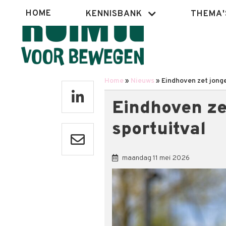
Overslaan
Hoofdnavigatie
HOME
KENNISBANK
THEMA'
en
naar
de
inhoud
gaan
Home
Nieuws
Eindhoven zet jonge
Kruimelpad
Eindhoven ze
sportuitval
maandag 11 mei 2026