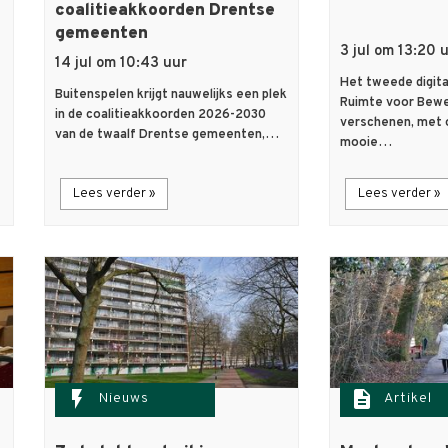
coalitieakkoorden Drentse
gemeenten
3 jul om 13:20 
14 jul om 10:43 uur
Het tweede digit
Buitenspelen krijgt nauwelijks een plek
Ruimte voor Beweg
in de coalitieakkoorden 2026-2030
verschenen, met 
van de twaalf Drentse gemeenten,…
mooie…
Lees verder »
Lees verder »
flash_on
description
Nieuws
Artikel