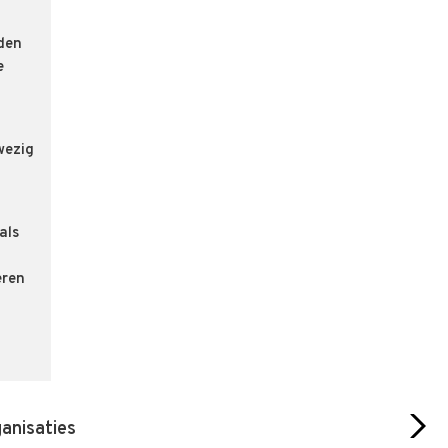
den
e
wezig
als
eren
ganisaties