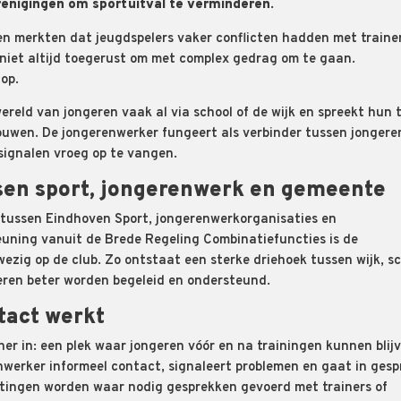
renigingen om sportuitval te verminderen.
n merkten dat jeugdspelers vaker conflicten hadden met trainer
en niet altijd toegerust om met complex gedrag om te gaan.
op.
reld van jongeren vaak al via school of de wijk en spreekt hun t
ouwen. De jongerenwerker fungeert als verbinder tussen jongere
 signalen vroeg op te vangen.
en sport, jongerenwerk en gemeente
tussen Eindhoven Sport, jongerenwerkorganisaties en
uning vanuit de Brede Regeling Combinatiefuncties is de
ezig op de club. Zo ontstaat een sterke driehoek tussen wijk, s
eren beter worden begeleid en ondersteund.
tact werkt
er in: een plek waar jongeren vóór en na trainingen kunnen blij
werker informeel contact, signaleert problemen en gaat in gesp
etingen worden waar nodig gesprekken gevoerd met trainers of