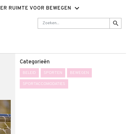
ER RUIMTE VOOR BEWEGEN
Nieuwsbrief
Abonnementen
Sluit je aan
Contact
Zoeken
search
Categorieën
BELEID
SPORTEN
BEWEGEN
SPORTACCOMODATIES