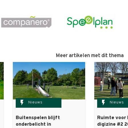
Meer artikelen met dit thema
flash_on
flash_on
Nieuws
Nieuws
Buitenspelen blijft
Ruimte voor
onderbelicht in
digizine #2 2