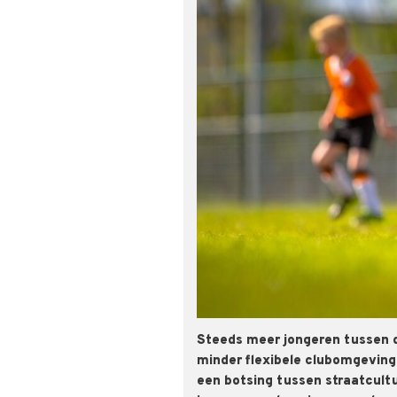
Steeds meer jongeren tussen d
minder flexibele clubomgeving 
een botsing tussen straatcul