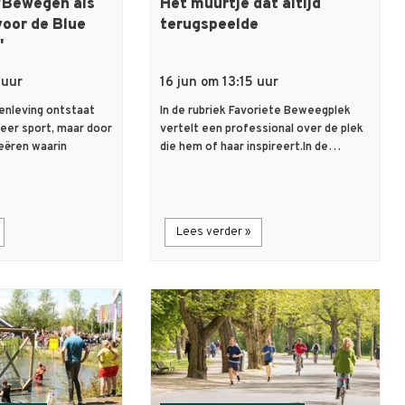
'Bewegen als
Het muurtje dat altijd
voor de Blue
terugspeelde
'
 uur
16 jun om 13:15 uur
nleving ontstaat
In de rubriek Favoriete Beweegplek
meer sport, maar door
vertelt een professional over de plek
eëren waarin
die hem of haar inspireert.In de…
Lees verder »