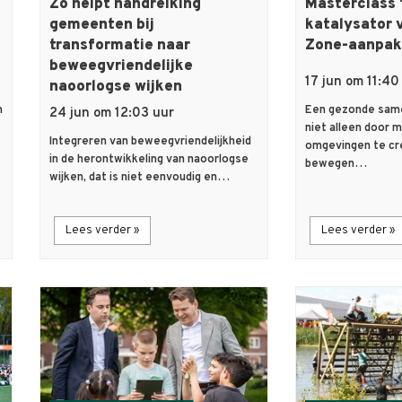
Zo helpt handreiking
Masterclass 
gemeenten bij
katalysator 
transformatie naar
Zone-aanpak
beweegvriendelijke
17 jun om 11:40
naoorlogse wijken
n
Een gezonde same
24 jun om 12:03 uur
niet alleen door 
Integreren van beweegvriendelijkheid
omgevingen te cr
in de herontwikkeling van naoorlogse
bewegen…
wijken, dat is niet eenvoudig en…
Lees verder »
Lees verder »