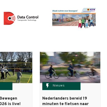
flash_on
Nieuws
 Bewegen
Nederlanders bereid 19
026 is live!
minuten te fietsen naar