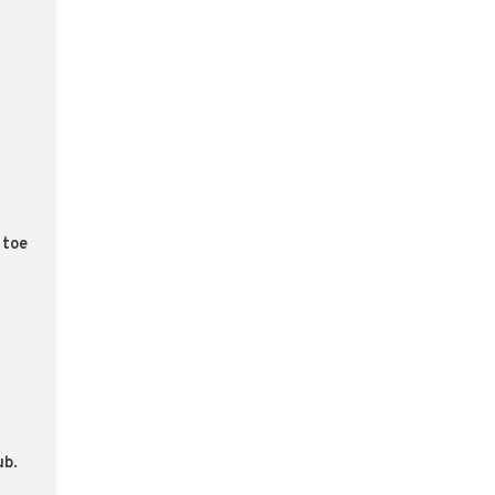
 toe
ub.