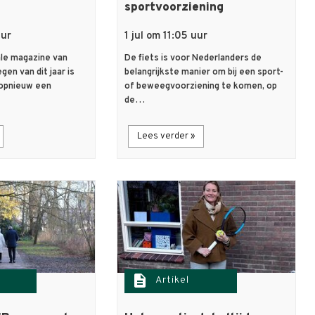
sportvoorziening
uur
1 jul om 11:05 uur
ale magazine van
De fiets is voor Nederlanders de
en van dit jaar is
belangrijkste manier om bij een sport-
opnieuw een
of beweegvoorziening te komen, op
de…
Lees verder »
description
Artikel