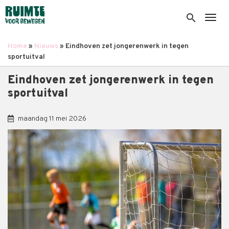
Overslaan
en
search
Togg
naar
de
Home
Nieuws
Eindhoven zet jongerenwerk in tegen
inhoud
Kruimelpad
sportuitval
gaan
Eindhoven zet jongerenwerk in tegen
sportuitval
maandag 11 mei 2026