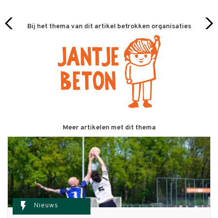
Bij het thema van dit artikel betrokken organisaties
Meer artikelen met dit thema
flash_on
Nieuws