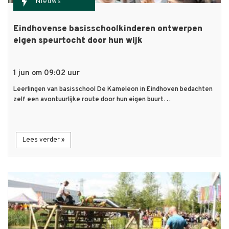
flash_on
Nieuws
Eindhovense basisschoolkinderen ontwerpen
eigen speurtocht door hun wijk
1 jun om 09:02 uur
Leerlingen van basisschool De Kameleon in Eindhoven bedachten
zelf een avontuurlijke route door hun eigen buurt…
Lees verder »