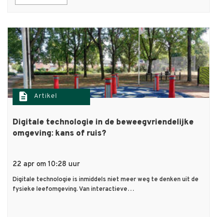
description
Artikel
Digitale technologie in de beweegvriendelijke
omgeving: kans of ruis?
22 apr om 10:28 uur
Digitale technologie is inmiddels niet meer weg te denken uit de
fysieke leefomgeving. Van interactieve…