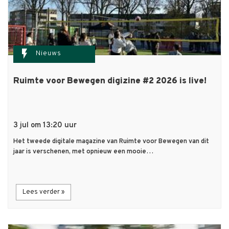
flash_on
Nieuws
Ruimte voor Bewegen digizine #2 2026 is live!
3 jul om 13:20 uur
Het tweede digitale magazine van Ruimte voor Bewegen van dit
jaar is verschenen, met opnieuw een mooie…
Lees verder »