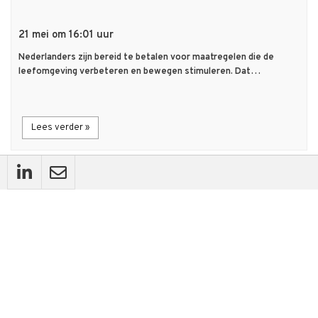
21 mei om 16:01 uur
Nederlanders zijn bereid te betalen voor maatregelen die de
leefomgeving verbeteren en bewegen stimuleren. Dat…
Lees verder »
flash_on
Nieuws
Jantje Beton presenteert meerjarenplan 'Onze