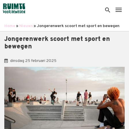
Overslaan
en
search
Togg
naar
de
Home
Nieuws
Jongerenwerk scoort met sport en bewegen
inhoud
Kruimelpad
gaan
Jongerenwerk scoort met sport en
bewegen
dinsdag 25 februari 2025