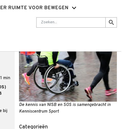
ER RUIMTE VOOR BEWEGEN
Nieuwsbrief
Abonnementen
Sluit je aan
Contact
Zoeken
search
1 min
OS)
8
De kennis van NISB en SOS is samengebracht in
 bij
Kenniscentrum Sport
Categorieën