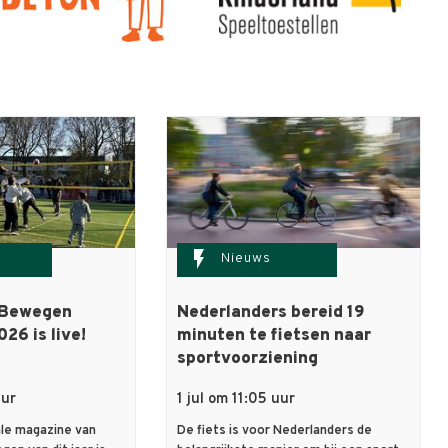
flash_on
Nieuws
 Bewegen
Nederlanders bereid 19
026 is live!
minuten te fietsen naar
sportvoorziening
uur
1 jul om 11:05 uur
ale magazine van
De fiets is voor Nederlanders de