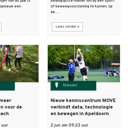
en van dit jaar is
belangrijkste manier om bij een sport-
opnieuw een
of beweegvoorziening te komen, op
de…
Lees verder »
flash_on
Nieuws
 meer
Nieuw kenniscentrum MOVE
n voor de
verbindt data, technologie
oach
en bewegen in Apeldoorn
 uur
2 jun om 09:23 uur