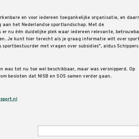
rkenbare en voor iedereen toegankelijke organisatie, en daa
ng aan het Nederlandse sportlandschap. Met de
s er nu één duidelijke plek waar iedereen relevante, betrouwb
n. Je kunt hier terecht als je graag informatie wilt over spor
 sportbestuurder met vragen over subsidies", aldus Schippers
n was tot nu toe wel beschikbaar, maar was versnipperd. Op
arom besloten dat NISB en SOS samen verder gaan.
port.nl