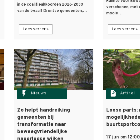
Ruimte voor Beweg
in de coalitieakkoorden 2026-2030
verschenen, met 
van de twaalf Drentse gemeenten,…
mooie…
Lees verder »
Lees verder »
flash_on
description
Nieuws
Artikel
Zo helpt handreiking
Loose parts:
gemeenten bij
mogelijkhede
transformatie naar
buurtsportc
beweegvriendelijke
17 jun om 12:00
naoorlogse wijken