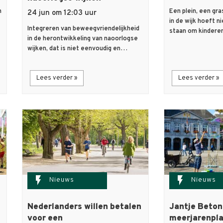
n
Een plein, een gr
24 jun om 12:03 uur
in de wijk hoeft n
Integreren van beweegvriendelijkheid
staan om kindere
in de herontwikkeling van naoorlogse
wijken, dat is niet eenvoudig en…
Lees verder »
Lees verder »
flash_on
flash_on
Nieuws
Nieuws
Nederlanders willen betalen
Jantje Beton
voor een
meerjarenpl