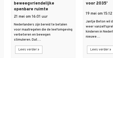
beweegvriendelijke
voor 2035'
openbare ruimte
19 mei om 15:12
21 mei om 16:01 uur
Jantje Beton wil 
Nederlanders zijn bereid te betalen
weer vanzelfspre
voor maatregelen die de leefomgeving
kinderen in Neder
verbeteren en bewegen
nieuwe…
stimuleren. Dat…
Lees verder »
Lees verder »
flash_on
description
Nieuws
Artikel