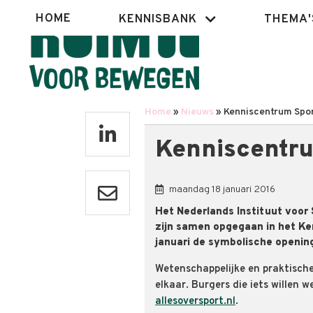
Overslaan
Hoofdnavigatie
HOME
KENNISBANK
THEMA'
en
naar
de
inhoud
gaan
Home
Nieuws
Kenniscentrum Spor
Kruimelpad
Kenniscentru
maandag 18 januari 2016
Het Nederlands Instituut voor
zijn samen opgegaan in het Ke
januari de symbolische openin
Wetenschappelijke en praktische
elkaar. Burgers die iets willen 
allesoversport.nl
.