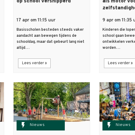
op school versnipperd
als motor vo
zelfstandigh
17 apr om 11:15 uur
9 apr om 11:35 
Basisscholen besteden steeds vaker
Kinderen die lope
aandacht aan bewegen tijdens de
school gaan bewe
schooldag, maar dat gebeurt lang niet
ontwikkelen verk
altijd…
worden…
Lees verder »
Lees verder »
flash_on
flash_on
Nieuws
Nieuws