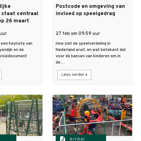
lijke
Postcode en omgeving van
 staat centraal
invloed op speelgedrag
op 26 maart
uur
27 feb om 09:59 uur
 een keynote van
Hoe ziet de speelverdeling in
yendijk en de
Nederland eruit, en wat betekent dat
 visiedocument
voor de kansen van kinderen om in
de…
Lees verder »
description
Artikel