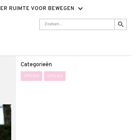
ER RUIMTE VOOR BEWEGEN
Nieuwsbrief
Abonnementen
Sluit je aan
Contact
Zoeken
search
Categorieën
SPELEN
SPELEN