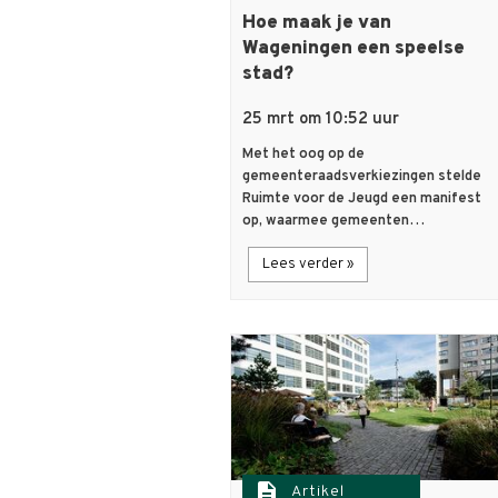
Hoe maak je van
Wageningen een speelse
stad?
25 mrt om 10:52 uur
Met het oog op de
gemeenteraadsverkiezingen stelde
Ruimte voor de Jeugd een manifest
op, waarmee gemeenten…
Lees verder »
description
Artikel