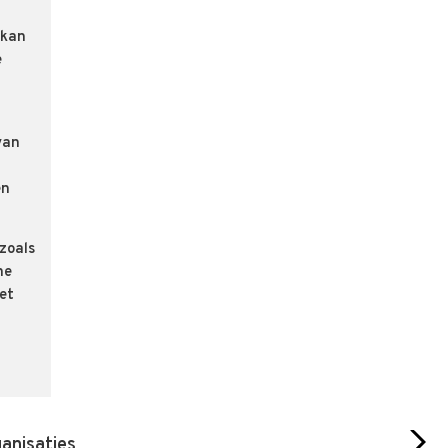
 kan
e
van
en
zoals
he
met
ganisaties