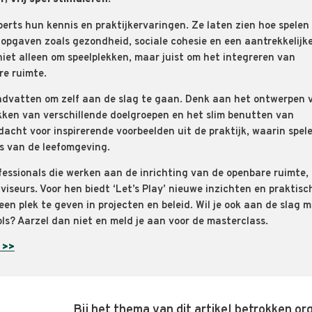
perts hun kennis en praktijkervaringen. Ze laten zien hoe spelen
opgaven zoals gezondheid, sociale cohesie en een aantrekkelijk
niet alleen om speelplekken, maar juist om het integreren van
re ruimte.
ndvatten om zelf aan de slag te gaan. Denk aan het ontwerpen 
kken van verschillende doelgroepen en het slim benutten van
acht voor inspirerende voorbeelden uit de praktijk, waarin spel
s van de leefomgeving.
fessionals die werken aan de inrichting van de openbare ruimte, 
iseurs. Voor hen biedt ‘Let’s Play’ nieuwe inzichten en praktisc
een plek te geven in projecten en beleid. Wil je ook aan de slag 
ls? Aarzel dan niet en meld je aan voor de masterclass.
 >>
Bij het thema van dit artikel betrokken or