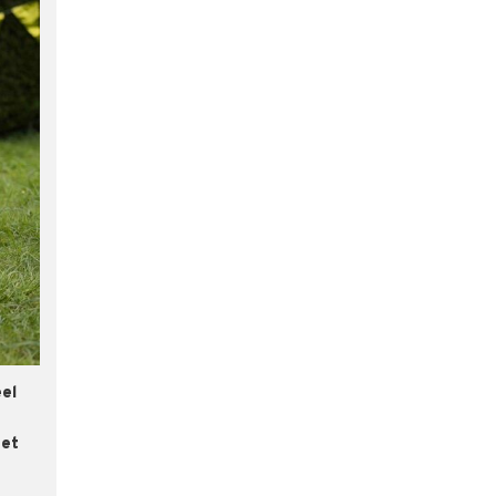
eel
met