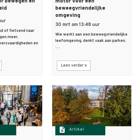
or bewegen en
motor voor een
eid
beweegvriendelijke
omgeving
uur
30 mrt om 13:48 uur
nd of fietsend naar
Wie werkt aan een beweegvriendelijke
gen meer,
leefomgeving, denkt vaak aan parken,
eersvaardigheden en
…
Lees verder »
description
Artikel