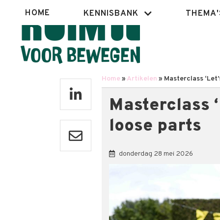
Overslaan
Hoofdnavigatie
HOME
KENNISBANK
THEMA'
en
naar
de
inhoud
gaan
Home
Artikelen
Masterclass ‘Let’s
Kruimelpad
Masterclass ‘
loose parts
donderdag 28 mei 2026