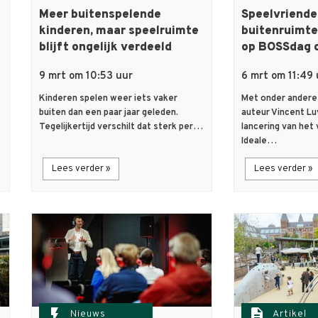
Meer buitenspelende
Speelvriende
kinderen, maar speelruimte
buitenruimte
blijft ongelijk verdeeld
op BOSSdag 
9 mrt om 10:53 uur
6 mrt om 11:49 
Kinderen spelen weer iets vaker
Met onder andere
buiten dan een paar jaar geleden.
auteur Vincent Lu
Tegelijkertijd verschilt dat sterk per…
lancering van het
Ideale…
Lees verder »
Lees verder »
flash_on
description
Nieuws
Artikel