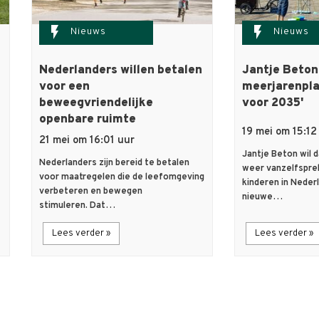
flash_on
flash_on
Nieuws
Nieuws
Nederlanders willen betalen
Jantje Beton
voor een
meerjarenpl
beweegvriendelijke
voor 2035'
openbare ruimte
19 mei om 15:12
21 mei om 16:01 uur
Jantje Beton wil 
Nederlanders zijn bereid te betalen
weer vanzelfspre
voor maatregelen die de leefomgeving
kinderen in Neder
verbeteren en bewegen
nieuwe…
stimuleren. Dat…
Lees verder »
Lees verder »