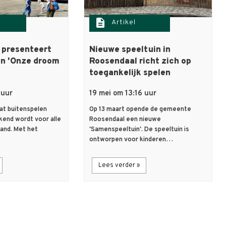
description
Artikel
 presenteert
Nieuwe speeltuin in
an 'Onze droom
Roosendaal richt zich op
toegankelijk spelen
 uur
19 mei om 13:16 uur
dat buitenspelen
Op 13 maart opende de gemeente
kend wordt voor alle
Roosendaal een nieuwe
land. Met het
'Samenspeeltuin'. De speeltuin is
ontworpen voor kinderen…
Lees verder »