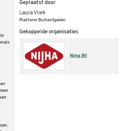
Geplaatst door
Laura Vliek
Platform BuitenSpelen
Gekoppelde organisaties
le
onals
Nijha BV
sen
meer
 aan
sen.