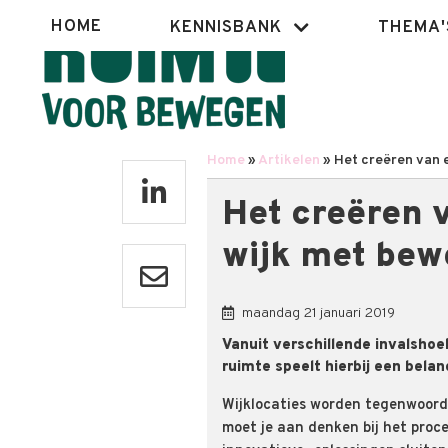
Overslaan
Hoofdnavigatie
HOME
KENNISBANK
THEMA'
en
naar
de
inhoud
gaan
Home
Artikelen
Het creëren van 
Kruimelpad
Het creëren 
wijk met bew
maandag 21 januari 2019
Vanuit verschillende invalshoe
ruimte speelt hierbij een belang
W
ijklocaties worden tegenwoordi
moet je aan denken bij het proc