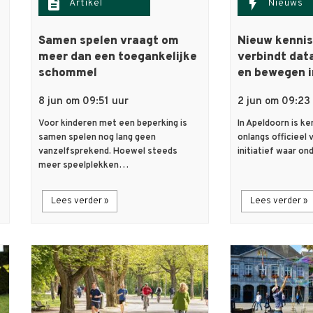
description
flash_on
Artikel
Nieuws
Samen spelen vraagt om
Nieuw kenni
meer dan een toegankelijke
verbindt dat
schommel
en bewegen i
8 jun om 09:51 uur
2 jun om 09:23
Voor kinderen met een beperking is
In Apeldoorn is 
samen spelen nog lang geen
onlangs officieel 
vanzelfsprekend. Hoewel steeds
initiatief waar o
meer speelplekken…
Lees verder »
Lees verder »