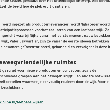
ende keuzes gemaakt over het uiteindelijke ontwerp. Alle betro
etzelfde beeld hoe de plek eruit gaat zien.
al werd ingezet als productenleverancier
, wordt
Nijha
tegenwoord
articipatieprocessen
voor
het
realiseren van een leefbare wijk
. Zo 
 ingericht waarbij
Nijha
van
af
het eerste moment nauw betrokke
 wijk,
Valeriuskwartier
, zijn ze vanaf de eerste ideeën betrokken
e bewoners geïnventariseerd, gebundeld en vervolgens is deze 
eweegvriendelijke ruimtes
t gezorgd voor nieuwe producten en concepten
, zoals
de
rschillende groepen aan het bewegen
krijgt
. Een andere ontwikke
eeltoestellen waarmee je eenvoudig rouleert door de
wijk
. V
oor e
 beschikbaar.
.nijha.nl/leefbare-wijken