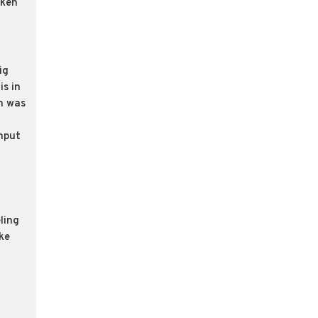
kken
ig
is in
n was
input
ling
lke