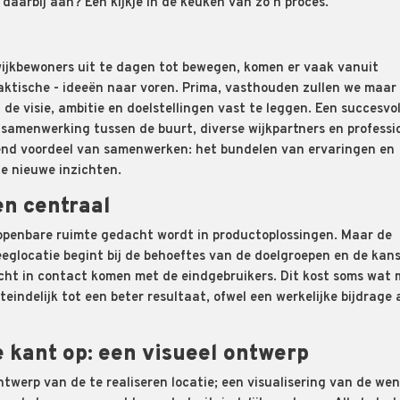
 daarbij aan? Een kijkje in de keuken van zo’n proces.
ijkbewoners
uit te dagen tot bewegen, komen er vaak vanuit
aktische - ideeën naar voren. Prima, vasthouden zullen we maar
de visie, ambitie en doelstellingen vast te leggen.
E
en succesvol
samenwerking tussen de buurt, diverse wijkpartners en professi
mend voordeel van samenwerken: het bundelen van ervaringen en
de nieuwe inzichten.
n centraal
 openbare ruimte gedacht wordt in productoplossingen. Maar de
eglocatie begint bij de behoeftes van de doelgroepen en de kan
écht in contact
komen
met de eindgebruikers. Dit kost soms wat 
iteindelijk tot een beter resultaat
, o
fwel een werkelijke bijdrage
 kant op: een visueel ontwerp
ntwerp van de te realiseren
locatie
;
een visualisering van de wen