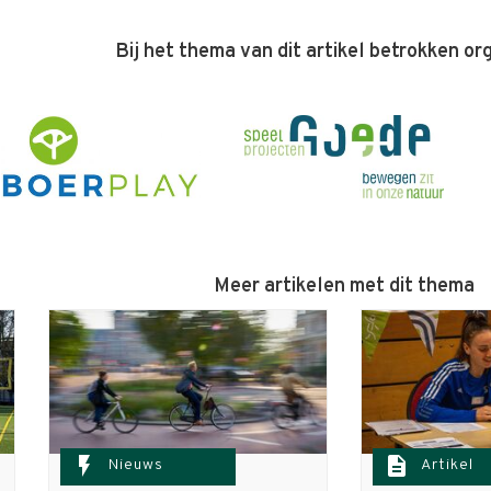
Bij het thema van dit artikel betrokken or
Meer artikelen met dit thema
flash_on
description
Nieuws
Artikel