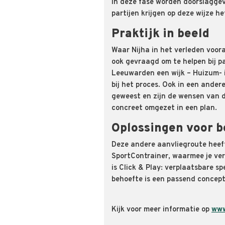
In deze fase worden doorslaggev
partijen krijgen op deze wijze h
Praktijk in beeld
Waar
Nijha
in het verleden voor
ook gevraagd om te helpen bij
p
Leeuwarden een wijk –
Huizum
-
bij het proces. Ook in een andere
geweest en zijn de wensen van d
concreet omgezet in een plan.
Oplossingen voor b
Deze andere aanvliegroute heef
SportContrainer
,
waarmee je
ve
is Click & Play
:
verplaatsbare sp
behoefte
is
een passend concept
Kijk voor meer informatie op
www