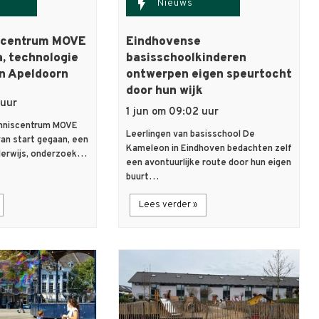
flash_on
Nieuws
scentrum MOVE
Eindhovense
a, technologie
basisschoolkinderen
n Apeldoorn
ontwerpen eigen speurtocht
door hun wijk
 uur
1 jun om 09:02 uur
kenniscentrum MOVE
Leerlingen van basisschool De
van start gegaan, een
Kameleon in Eindhoven bedachten zelf
nderwijs, onderzoek…
een avontuurlijke route door hun eigen
buurt…
Lees verder »