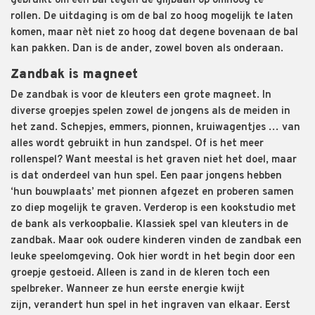
gebruikt om een bal tegen
de glijbaan op omhoog te
rollen
.
D
e uitdaging
is om
de bal zo hoog mogelijk te laten
komen, maar
n
è
t
niet zo hoog dat degene bovenaan de bal
kan pakken.
Dan is de ander, zowel boven als onder
aan.
Zandbak is magneet
De zandbak is voor de kleuters een gr
ote magneet. In
diverse groepjes spelen zowel de jongens als de meiden in
het zand
. Schepjes, emmer
s
, pionnen, kruiwagentjes
… van
alles wordt gebruikt in hun zandspel. Of is het meer
rollenspel? Wan
t
meestal is het graven niet het doel, maar
is dat
onderdeel van hun spel.
Een paar jongens hebben
‘hun bouwplaats’ met pionnen afgezet en proberen samen
zo diep mogelijk te graven
. Verderop is een kookstudio met
de bank als verkoopbalie.
Klassiek spel van kleuters in de
zandbak.
Maar ook oudere kinderen vinden de zandbak een
leuke speelomgeving.
Ook hier wordt in het begin door een
groepje gestoeid. Alleen is
zand in de kleren toch een
spelbreker. Wanneer ze hun eerste energie kwijt
zijn
,
verander
t
hun spel in het ingraven van elkaar
. Eerst