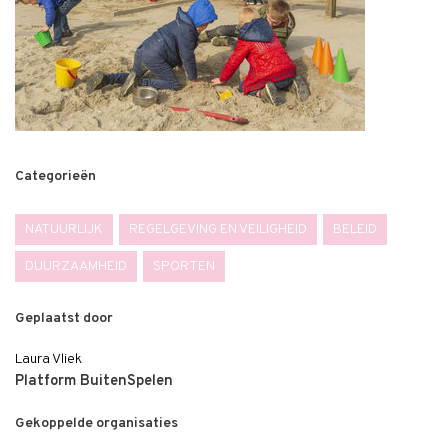
Categorieën
NATUURLIJK
REGELGEVING EN VEILIGHEID
BELEID
DUURZAAMHEID
SPORTEN
Geplaatst door
Laura Vliek
Platform BuitenSpelen
Gekoppelde organisaties