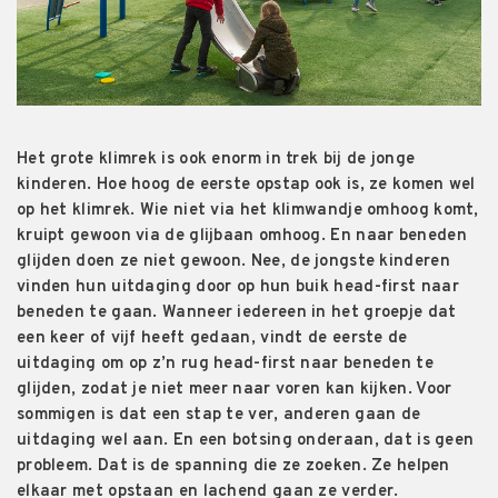
Het grote klimrek is ook enorm in trek bij de jonge
kinderen.
Hoe hoog de eerste opstap ook is, ze komen wel
op het klimrek. Wie
niet
via het klimwandje
omhoog
komt
,
kruipt gewoon v
i
a de glijbaan omhoog.
En naar beneden
glijden doen ze niet gewoon
.
N
ee
,
de jongste kinderen
vinden hun uitdaging
door op hun buik
head
-first
naar
beneden te gaan.
Wanneer
iedereen in het groepje dat
een keer of vijf heeft gedaan
,
vindt
de eerste de
uitdaging om op z’n rug
head
-first
naar beneden te
glijden
,
zodat je niet meer naar voren kan kijken. Voor
sommige
n
is dat een stap te ver
, anderen gaan de
uitdaging wel aan. En een botsing onderaan, dat is geen
probleem
. Dat is de spanning die ze zoeken
. Ze helpen
elkaar met opstaan en lachend gaan ze verder.