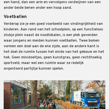
een hand, dan een arm en vervolgens
verdwijnen van een
ander beide benen onder een hoop zand
.
Voetballen
Verderop zie je een goed voorbeeld van vindingrijkheid
van
kinderen
.
Aan rand van het schoolplein, o
p
een functieloos
stukje plein naast de
noodlokalen
,
is een plek gevonden
waar jongens en meiden
kunnen voetballen. Twee bomen
vormen een doel aan de ene zijde, aan de andere kant is
het doel de ruimte tussen het einde van het gebouw en het
hek.
Geen minidoelt
j
es, geen kunstgras, geen rechthoekig
sportveld, maar wel een ruimte waar ze redelijk
ongestoord
partijtje kunnen spelen.