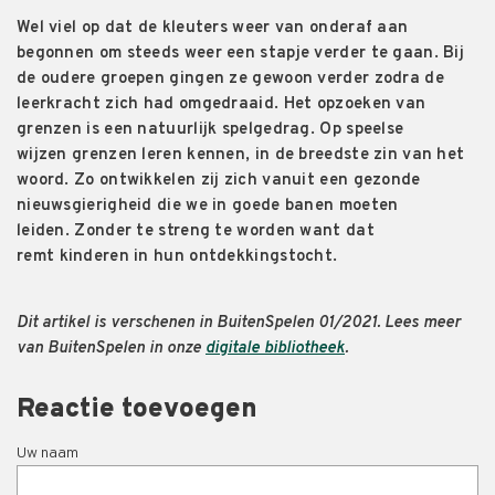
Wel viel op dat de
kleuter
s
weer van onderaf aan
begonnen om steeds weer een stapje verder te gaan. B
ij
de oudere groepen
gingen ze gewoon verder
zodra de
leerkracht zich had omgedraaid
.
Het opzoeken van
grenzen is een natuurlijk spelgedrag
. Op speelse
wijzen
grenzen leren kennen, in de breedste zin van het
woord.
Zo
ontwikkel
en zij zich
vanuit een
gezonde
nieuwsgierigheid die we
in goede banen moeten
leiden
.
Zonder te
streng
te
worden
want dat
remt
kinderen in hun ontdekkingstocht.
Dit artikel is verschenen in BuitenSpelen 01/2021. Lees meer
van BuitenSpelen in onze
digitale bibliotheek
.
Reactie toevoegen
Uw naam