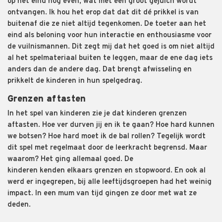
op het eind nog even
,
wat met een groot gejuich wordt
ontvangen.
Ik hou het erop dat dat dit
dé
prikkel is van
buitenaf die ze niet altijd tegenkomen. De toeter aan het
eind als beloning voor hun interactie en enthousiasme voor
de vuilnismannen. Dit zegt mij dat het goed is om niet altijd
al het spelmateriaal buiten te leggen, maar de ene dag iets
anders dan de andere dag. Dat brengt afwisseling en
prikkelt de kinderen in hun spelgedrag.
Grenzen aftasten
In het spel van kinderen zie je dat kinderen grenzen
aftasten. Hoe ver durven jij en ik te gaan
? H
oe hard kunnen
we botsen
? Hoe hard moet ik de bal
rollen? Tegelijk
wordt
dit
spel met regelmaat door de leerkracht begrens
d
.
Maar
waarom? Het ging allemaal goed. De
kinderen
kende
n
elkaars grenzen en stopwoord.
En ook al
werd er ingegrepen, bij alle leeftijdsgroepen had het weinig
impact. In
een
mum van tijd
gingen ze door met wat ze
deden.