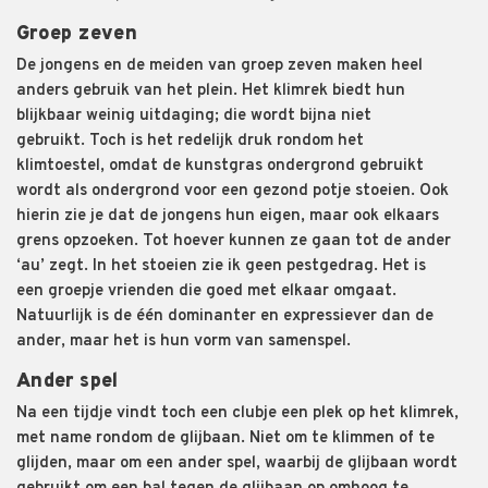
Groep zeven
De jongens en de meiden van groep zeven maken heel
ander
s
gebruik van het plein.
Het klimrek biedt hun
blijkbaar weinig uitdaging; die wordt bijna niet
gebruikt.
Toch is het redelijk
druk rondom het
klimtoestel
,
omdat de kunstgras ondergrond gebruikt
wordt als ondergrond voor een gezond potje stoeien.
Ook
hierin zie je dat de jongens
hun eigen, maar ook elkaars
grens opzoeken. Tot hoever kunnen ze gaa
n
tot de ander
‘au’ zegt.
In het stoeien zie ik geen pestgedrag.
Het
is
een
groepje vrienden die goed met elkaar om
gaat
.
Natuurlijk is de
éé
n domina
n
ter en expressiever dan
de
ander
, maar
het is hun vorm van samenspel.
Ander spel
Na een tijdje vindt toch een clubje een
plek op het klimrek,
met name rondom de glijbaan. Niet om
t
e klimmen of te
glijden
, maar
om
een ander spel
,
waarbij de glijbaan wordt