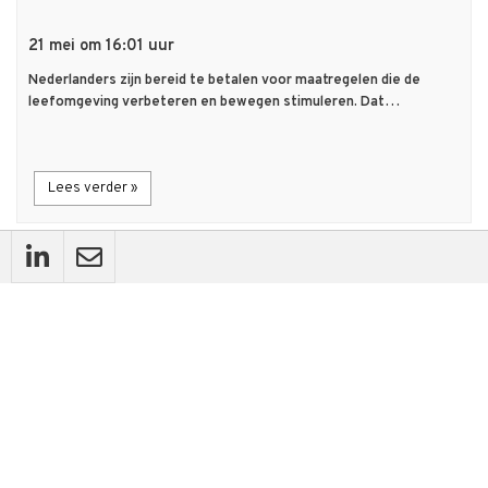
21 mei om 16:01 uur
Nederlanders zijn bereid te betalen voor maatregelen die de
leefomgeving verbeteren en bewegen stimuleren. Dat…
Lees verder »
flash_on
Nieuws
Jantje Beton presenteert meerjarenplan 'Onze