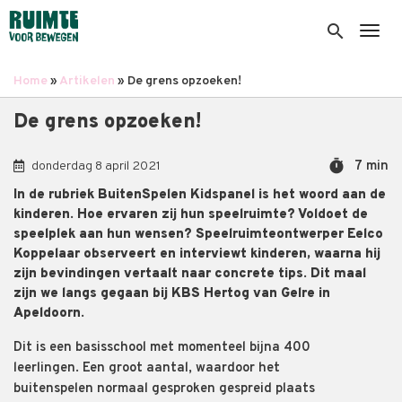
Overslaan
en
search
Togg
naar
de
Home
Artikelen
De grens opzoeken!
inhoud
Kruimelpad
gaan
De grens opzoeken!
timer
7 min
donderdag 8 april 2021
In de rubriek BuitenSpelen Kidspanel is het woord aan de
kinderen. Hoe ervaren zij hun speelruimte? Voldoet de
speelplek aan hun wensen? Speelruimteontwerper Eelco
Koppelaar observeert en interviewt kinderen, waarna hij
zijn bevindingen vertaalt naar concrete tips. Dit maal
zijn we langs gegaan bij KBS Hertog van Gelre in
Apeldoorn.
Dit is een basisschool
met
momenteel
bijna 400
leerlingen.
Een groot aantal
,
waardoor
het
buitenspelen
normaal gesproken
gespreid plaats