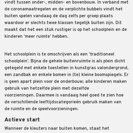
vind
t
tussen onder-, midden- en bovenbouw. In verband met
de coronamaatregelen en de
verplichte
bubbels
vindt het
buiten spelen vandaag de dag zelfs per groep
plaats
waardoor er slechts twee klassen tegelijk buiten zijn.
D
it
maakt dat het een stuk rustiger is op het schoolplein en de
kinderen
‘meer ruimte’ hebben.
Het schoolplein
is te omschrijven als een ‘traditioneel
schoolplein’.
Bijna de gehele buitenruimte is als plein dicht
getegeld
met enkele toestellen in
kunstgras valondergrond
,
een
zandbak
en enkele bo
men
in (te) kleine boomspiegel
s
.
Er
is geen apart plein voor de onderbouw
; alle kinderen maken
gebruik van hetzelfde plein met dezelfde
voorzieningen.
Daarmee is vandaag heel goed te zien hoe
de verschillende
leeftijdscategorieën
gebruik maken van
de
ruimte en de speelvoorzieningen.
Actieve start
Wanneer de kleuter
s
naar buiten komen
,
staat het