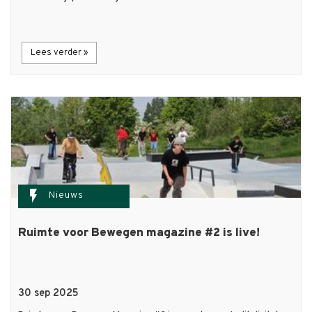
Lees verder »
flash_on
Nieuws
Ruimte voor Bewegen magazine #2 is live!
30 sep 2025