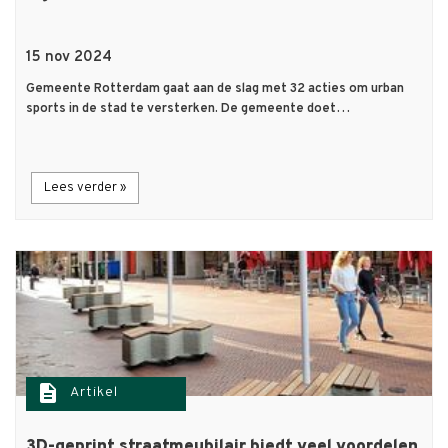
15 nov 2024
Gemeente Rotterdam gaat aan de slag met 32 acties om urban
sports in de stad te versterken. De gemeente doet…
Lees verder »
description
Artikel
3D-geprint straatmeubilair biedt veel voordelen