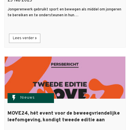
25 feb 2025
Jongerenwerk gebruikt sport en bewegen als middel om jongeren
te bereiken en te ondersteunen in hun…
Lees verder »
flash_on
Nieuws
MOVE24, hét event voor de beweegvriendelijke
leefomgeving, kondigt tweede editie aan