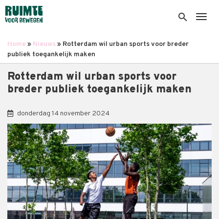
Overslaan
en
search
Togg
naar
de
Home
Nieuws
Rotterdam wil urban sports voor breder
inhoud
Kruimelpad
publiek toegankelijk maken
gaan
Rotterdam wil urban sports voor
breder publiek toegankelijk maken
donderdag 14 november 2024