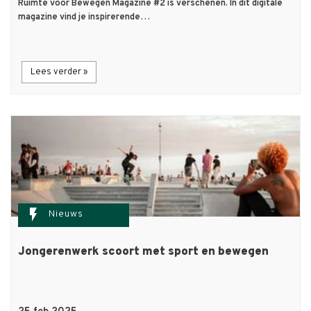
Ruimte voor Bewegen Magazine #2 is verschenen. In dit digitale
magazine vind je inspirerende…
Lees verder »
flash_on
Nieuws
Jongerenwerk scoort met sport en bewegen