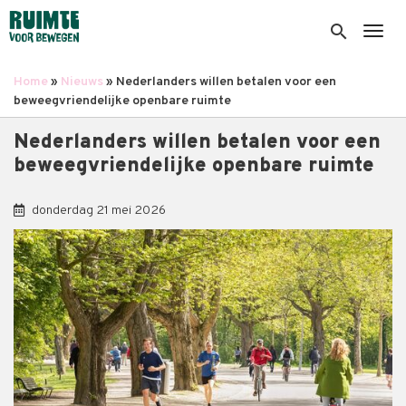
Overslaan
en
search
Togg
naar
de
Home
Nieuws
Nederlanders willen betalen voor een
inhoud
Kruimelpad
beweegvriendelijke openbare ruimte
gaan
Nederlanders willen betalen voor een
beweegvriendelijke openbare ruimte
donderdag 21 mei 2026