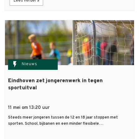
Lees verder »
flash_on
Nieuws
Eindhoven zet jongerenwerk in tegen
sportuitval
11 mei om 13:20 uur
Steeds meer jongeren tussen de 12 en 18 jaar stoppen met
sporten. School, bijbanen en een minder flexibele…