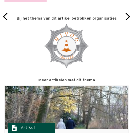
Bij het thema van dit artikel betrokken organisaties
Meer artikelen met dit thema
description
Artikel