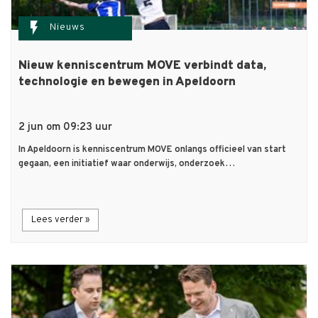
flash_on
Nieuws
Nieuw kenniscentrum MOVE verbindt data,
technologie en bewegen in Apeldoorn
2 jun om 09:23 uur
In Apeldoorn is kenniscentrum MOVE onlangs officieel van start
gegaan, een initiatief waar onderwijs, onderzoek…
Lees verder »