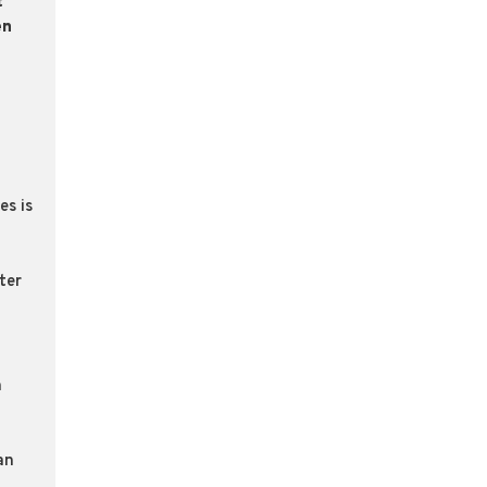
t
en
es is
ter
n
an