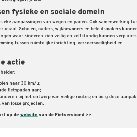
en fysieke en sociale domein
n fysieke aanpassingen van wegen en paden. Ook samenwerking tu
 cruciaal. Scholen, ouders, wijkbewoners en beleidsmakers kunne
ngen waar kinderen zich veilig en zelfstandig kunnen verplaats
ming tussen ruimtelijke inrichting, verkeersveiligheid en
le actie
helder:
holen naar 30 km/u;
ende fietspaden aan;
kinderen bij het ontwerp van veilige routes; en borg deze aanpak
s van losse projecten.
ort op de
website
van de Fietsersbond >>