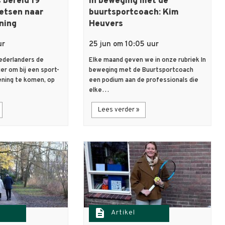
 bereid 19
In beweging met de
ietsen naar
buurtsportcoach: Kim
ning
Heuvers
ur
25 jun om 10:05 uur
Nederlanders de
Elke maand geven we in onze rubriek In
er om bij een sport-
beweging met de Buurtsportcoach
ning te komen, op
een podium aan de professionals die
elke…
Lees verder »
description
Artikel