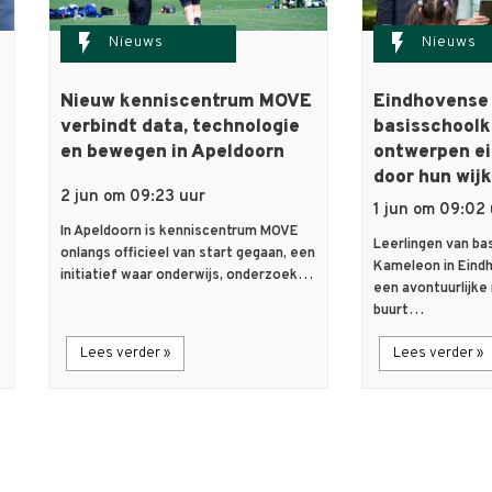
flash_on
flash_on
Nieuws
Nieuws
Nieuw kenniscentrum MOVE
Eindhovense
verbindt data, technologie
basisschoolk
en bewegen in Apeldoorn
ontwerpen ei
door hun wijk
2 jun om 09:23 uur
1 jun om 09:02
In Apeldoorn is kenniscentrum MOVE
Leerlingen van ba
onlangs officieel van start gegaan, een
Kameleon in Eind
initiatief waar onderwijs, onderzoek…
een avontuurlijke
buurt…
Lees verder »
Lees verder »