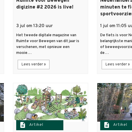
Ruimte voor Bewegen
Nederlanders
digizine #2 2026 is live!
minuten te f
sportvoorzie
3 jul om 13:20 uur
1 jul om 11:05 u
Het tweede digitale magazine van
De fiets is voor 
Ruimte voor Bewegen van dit jaar is
belangrijkste mani
verschenen, met opnieuw een
of beweegvoorzie
mooie…
de…
Lees verder »
Lees verder »
description
description
Artikel
Artikel