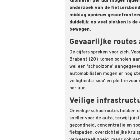
kilometer per uur mogen rijden
onderzoek van de fietsersbond
middag opnieuw geconfronteerd
duidelijk: op veel plekken is d
bewegen.
Gevaarlijke routes 
De cijfers spreken voor zich. Vo
Brabant (20) komen scholen aan
wel een ‘schoolzone’ aangegeven
automobilisten mogen er nog stee
veiligheidsrisico' en pleit ervo
per uur.
Veilige infrastruc
Onveilige schoolroutes hebben d
sneller voor de auto, terwijl jui
gezondheid, concentratie en soci
fietspaden, overzichtelijke krui
verkeersveiligheid, maar ook va