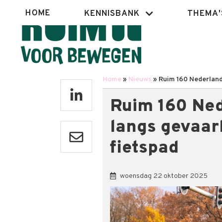
Overslaan
Hoofdnavigatie
HOME
KENNISBANK
THEMA'
en
naar
de
inhoud
gaan
Home
Nieuws
Ruim 160 Nederland
Kruimelpad
Ruim 160 Ned
langs gevaar
fietspad
woensdag 22 oktober 2025