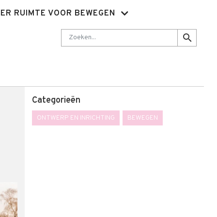
ER RUIMTE VOOR BEWEGEN
Nieuwsbrief
Abonnementen
Sluit je aan
Contact
Zoeken
search
Categorieën
ONTWERP EN INRICHTING
BEWEGEN