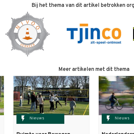
Bij het thema van dit artikel betrokken or
Meer artikelen met dit thema
flash_on
flash_on
Nieuws
Nieuws