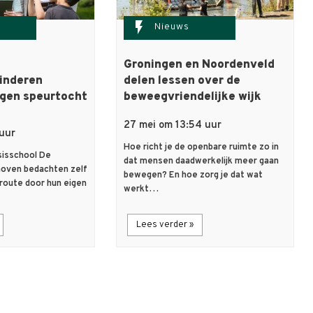
flash_on
Nieuws
Groningen en Noordenveld
inderen
delen lessen over de
gen speurtocht
beweegvriendelijke wijk
27 mei om 13:54 uur
 uur
Hoe richt je de openbare ruimte zo in
sisschool De
dat mensen daadwerkelijk meer gaan
hoven bedachten zelf
bewegen? En hoe zorg je dat wat
 route door hun eigen
werkt…
Lees verder »