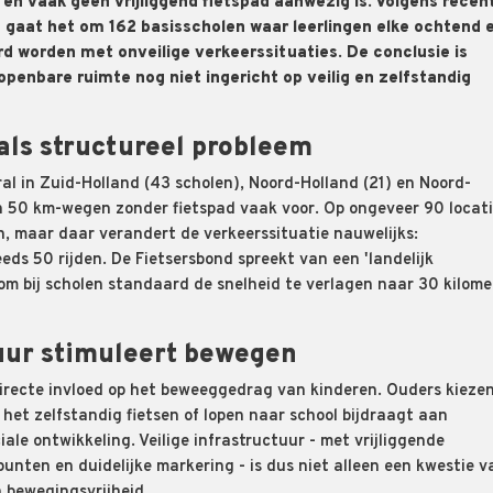
 en vaak geen vrijliggend fietspad aanwezig is. Volgens recen
 gaat het om 162 basisscholen waar leerlingen elke ochtend 
 worden met onveilige verkeerssituaties. De conclusie is
e openbare ruimte nog niet ingericht op veilig en zelfstandig
als structureel probleem
oral in Zuid-Holland (43 scholen), Noord-Holland (21) en Noord-
 50 km-wegen zonder fietspad vaak voor. Op ongeveer 90 locati
, maar daar verandert de verkeerssituatie nauwelijks:
ds 50 rijden. De Fietsersbond spreekt van een 'landelijk
or om bij scholen standaard de snelheid te verlagen naar 30 kilome
tuur stimuleert bewegen
irecte invloed op het beweeggedrag van kinderen. Ouders kieze
st het zelfstandig fietsen of lopen naar school bijdraagt aan
ale ontwikkeling. Veilige infrastructuur - met vrijliggende
spunten en duidelijke markering - is dus niet alleen een kwestie v
n bewegingsvrijheid.