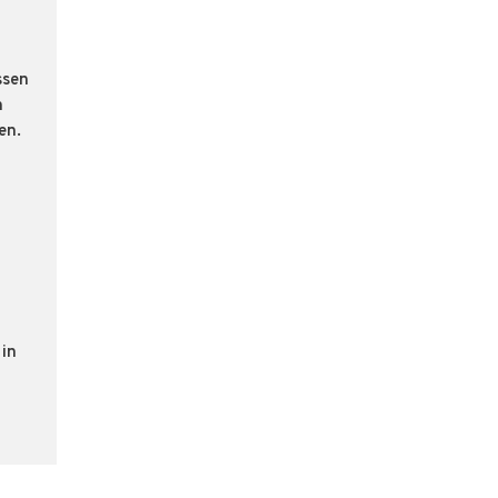
ssen
n
en.
 in