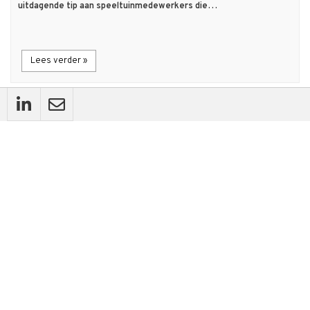
uitdagende tip aan speeltuinmedewerkers die…
Lees verder »
flash_on
Nieuws
Buitenspelen met 'oude troep' pedagogisch
verantwoord
26 mrt 2024