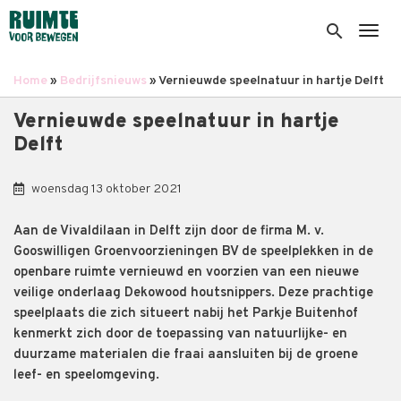
Overslaan
en
search
Togg
naar
de
Home
Bedrijfsnieuws
Vernieuwde speelnatuur in hartje Delft
inhoud
Kruimelpad
gaan
Vernieuwde speelnatuur in hartje
Delft
woensdag 13 oktober 2021
Aan de Vivaldilaan in Delft zijn door de firma M. v.
Gooswilligen Groenvoorzieningen BV de speelplekken in de
openbare ruimte vernieuwd en voorzien van een nieuwe
veilige onderlaag Dekowood houtsnippers. Deze prachtige
speelplaats die zich situeert nabij het Parkje Buitenhof
kenmerkt zich door de toepassing van natuurlijke- en
duurzame materialen die fraai aansluiten bij de groene
leef- en speelomgeving.