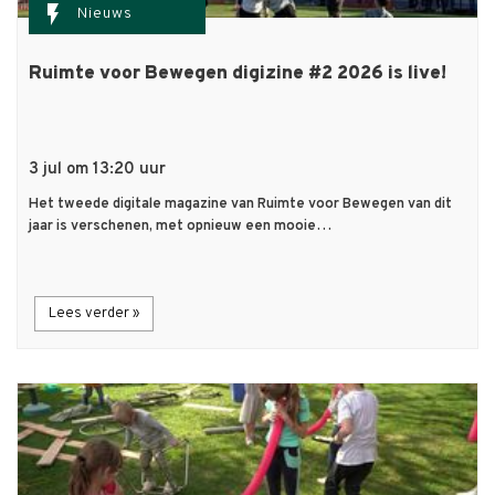
flash_on
Nieuws
Ruimte voor Bewegen digizine #2 2026 is live!
3 jul om 13:20 uur
Het tweede digitale magazine van Ruimte voor Bewegen van dit
jaar is verschenen, met opnieuw een mooie…
Lees verder »