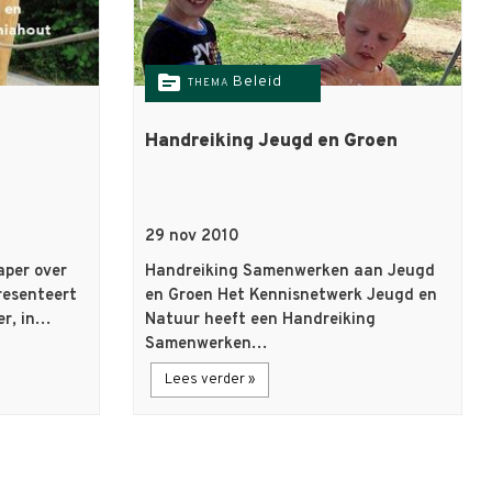
topic
Beleid
THEMA
Handreiking Jeugd en Groen
29 nov 2010
aper over
Handreiking Samenwerken aan Jeugd
resenteert
en Groen Het Kennisnetwerk Jeugd en
er, in…
Natuur heeft een Handreiking
Samenwerken…
Lees verder »