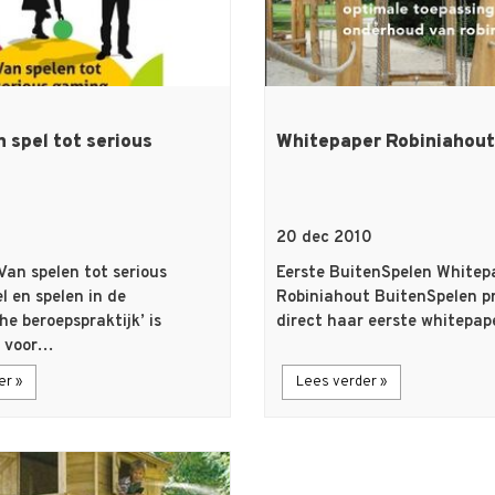
 spel tot serious
Whitepaper Robiniahout
20 dec 2010
an spelen tot serious
Eerste BuitenSpelen Whitep
l en spelen in de
Robiniahout BuitenSpelen p
e beroepspraktijk’ is
direct haar eerste whitepap
n voor…
er »
Lees verder »