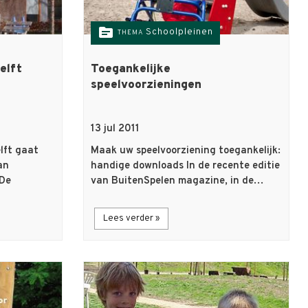
topic
Schoolpleinen
THEMA
elft
Toegankelijke
speelvoorzieningen
13 jul 2011
lft gaat
Maak uw speelvoorziening toegankelijk:
an
handige downloads In de recente editie
 De
van BuitenSpelen magazine, in de…
Lees verder »