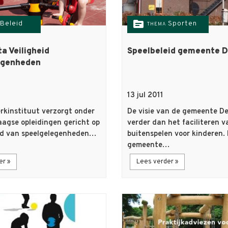
topic
Beleid
Sporten
THEMA
a Veiligheid
Speelbeleid gemeente D
egenheden
13 jul 2011
rkinstituut verzorgt onder
De visie van de gemeente De
agse opleidingen gericht op
verder dan het faciliteren v
eid van speelgelegenheden…
buitenspelen voor kinderen.
gemeente…
er »
Lees verder »