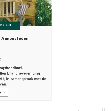
Beleid
 Aanbesteden
0
ingshandboek
ellen Branchevereniging
ft, in samenspraak met de
 van…
er »