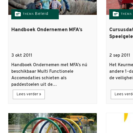
topic
topic
Beleid
THEMA
THEMA
Handboek Ondernemen MFA’s
Cursusdat
Speelgel
3 okt 2011
2 sep 2011
Handboek Ondernemen met MFA’s nú
Het Keurme
beschikbaar Multi Functionele
andere 1-da
Accomodaties schieten als
de veiligh
paddestoelen uit de…
Lees verder »
Lees verd