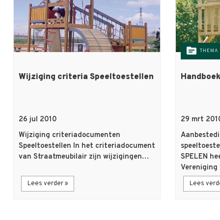
topic
THEMA
Wijziging criteria Speeltoestellen
Handboek
26 jul 2010
29 mrt 201
Wijziging criteriadocumenten
Aanbested
Speeltoestellen In het criteriadocument
speeltoest
van Straatmeubilair zijn wijzigingen…
SPELEN hee
Vereniging
Lees verder »
Lees verd