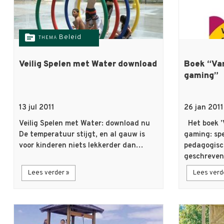
topic
Beleid
THEMA
Veilig Spelen met Water download
Boek “Van
gaming”
13 jul 2011
26 jan 2011
Veilig Spelen met Water: download nu
Het boek ’V
De temperatuur stijgt, en al gauw is
gaming: spe
voor kinderen niets lekkerder dan…
pedagogisch
geschreve
Lees verder »
Lees verd