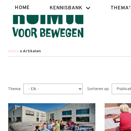
Overslaan
Hoofdnavigatie
HOME
KENNISBANK
THEMA'
en
naar
de
inhoud
gaan
Home
Artikelen
Kruimelpad
Thema
Sorteren op