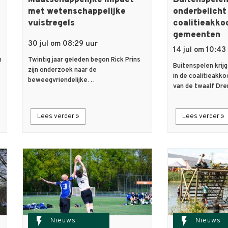
Maatschappelijke impact
Buitenspelen 
met wetenschappelijke
onderbelicht 
vuistregels
coalitieakko
gemeenten
30 jul om 08:29 uur
14 jul om 10:43
n
Twintig jaar geleden begon Rick Prins
Buitenspelen krijg
zijn onderzoek naar de
in de coalitieak
beweegvriendelijke…
van de twaalf D
Lees verder »
Lees verder »
flash_on
flash_on
Nieuws
Nieuws