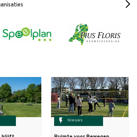
ganisaties
flash_on
Nieuws