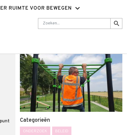
ER RUIMTE VOOR BEWEGEN
Nieuwsbrief
Abonnementen
Sluit je aan
Contact
Zoeken
search
Categorieën
gpunt
ONDERZOEK
BELEID