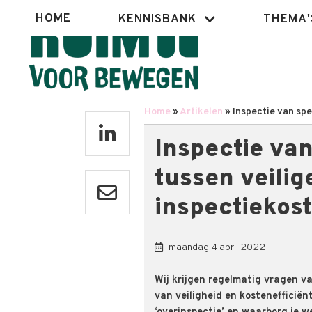
Overslaan
Hoofdnavigatie
HOME
KENNISBANK
THEMA'
en
naar
de
inhoud
gaan
Home
Artikelen
Inspectie van spe
Kruimelpad
Inspectie va
tussen veilig
inspectiekos
maandag 4 april 2022
Wij krijgen regelmatig vragen v
van veiligheid en kostenefficiënt