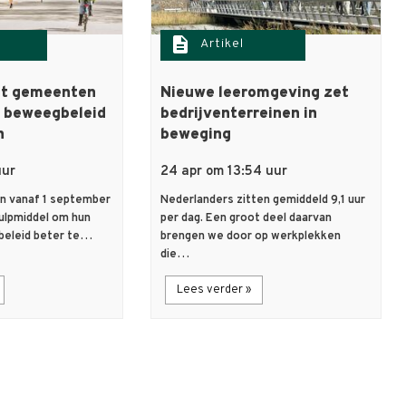
description
Artikel
pt gemeenten
Nieuwe leeromgeving zet
n beweegbeleid
bedrijventerreinen in
n
beweging
uur
24 apr om 13:54 uur
n vanaf 1 september
Nederlanders zitten gemiddeld 9,1 uur
ulpmiddel om hun
per dag. Een groot deel daarvan
beleid beter te…
brengen we door op werkplekken
die…
Lees verder »