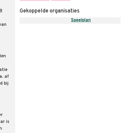
Gekoppelde organisaties
IB
Speelplan
 van
den
atie
a. af
d bij
er
ar is
n