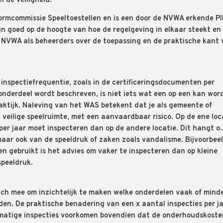
el de veiligheid.
normcommissie Speeltoestellen en is een door de NVWA erkende P
zijn goed op de hoogte van hoe de regelgeving in elkaar steekt en
 NVWA als beheerders over de toepassing en de praktische kant
inspectiefrequentie, zoals in de certificeringsdocumenten per
 onderdeel wordt beschreven, is niet iets wat een op een kan wor
aktijk. Naleving van het WAS betekent dat je als gemeente of
veilige speelruimte, met een aanvaardbaar risico. Op de ene loc
er jaar moet inspecteren dan op de andere locatie. Dit hangt o.
maar ook van de speeldruk of zaken zoals vandalisme. Bijvoorbeel
en gebruikt is het advies om vaker te inspecteren dan op kleine
speeldruk.
ich mee om inzichtelijk te maken welke onderdelen vaak of mind
n. De praktische benadering van een x aantal inspecties per ja
elmatige inspecties voorkomen bovendien dat de onderhoudskoste