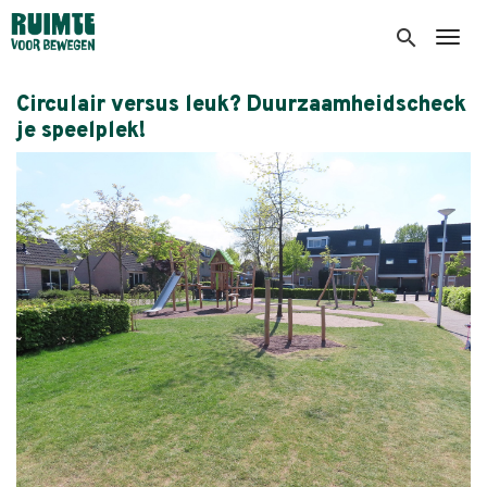
Overslaan
en
search
Togg
naar
de
Circulair versus leuk? Duurzaamheidscheck
inhoud
je speelplek!
gaan