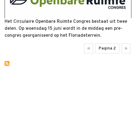
Het Circulaire Openbare Ruimte Congres bestaat uit twee
delen. Op woensdag 15 juni wordt in de middag een pre-
congres georganiseerd op het Floriadeterrein.
Vorige
‹‹
Pagina 2
Volge
››
Paginering
pagina
pagin