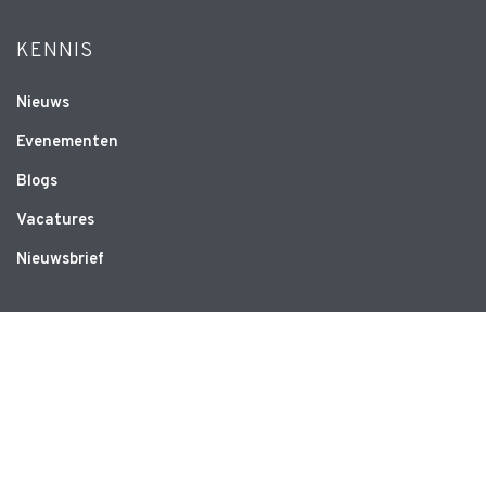
KENNIS
Nieuws
Evenementen
Blogs
Vacatures
Nieuwsbrief
WEBSITE
Privacyverklaring
Disclaimer
Algemene voorwaarden