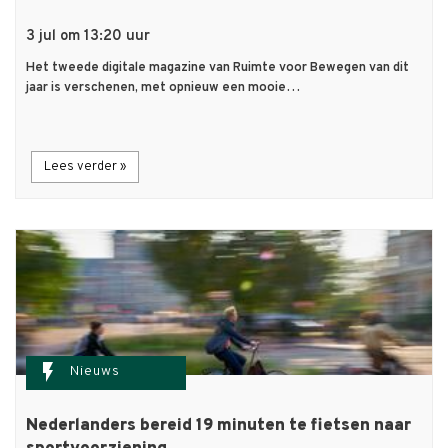
3 jul om 13:20 uur
Het tweede digitale magazine van Ruimte voor Bewegen van dit
jaar is verschenen, met opnieuw een mooie…
Lees verder »
flash_on
Nieuws
Nederlanders bereid 19 minuten te fietsen naar