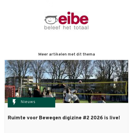
Meer artikelen met dit thema
flash_on
Nieuws
Ruimte voor Bewegen digizine #2 2026 is live!