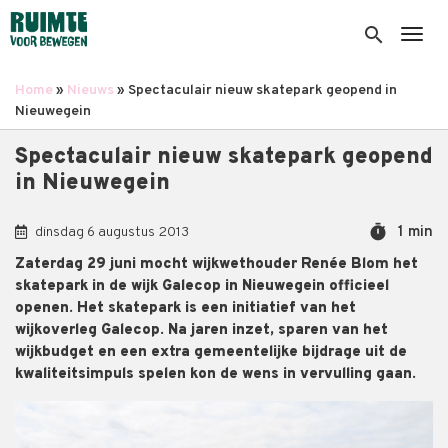
Overslaan
en
search
Togg
naar
de
Home
Nieuws
Spectaculair nieuw skatepark geopend in
inhoud
Kruimelpad
Nieuwegein
gaan
Spectaculair nieuw skatepark geopend
in Nieuwegein
timer
1 min
dinsdag 6 augustus 2013
Zaterdag 29 juni mocht wijkwethouder Renée Blom het
skatepark in de wijk Galecop in Nieuwegein officieel
openen. Het skatepark is een initiatief van het
wijkoverleg Galecop. Na jaren inzet, sparen van het
wijkbudget en een extra gemeentelijke bijdrage uit de
kwaliteitsimpuls spelen kon de wens in vervulling gaan.