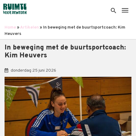
Overslaan
en
search
Togg
naar
de
Home
Artikelen
In beweging met de buurtsportcoach: Kim
inhoud
Kruimelpad
Heuvers
gaan
In beweging met de buurtsportcoach:
Kim Heuvers
donderdag 25 juni 2026