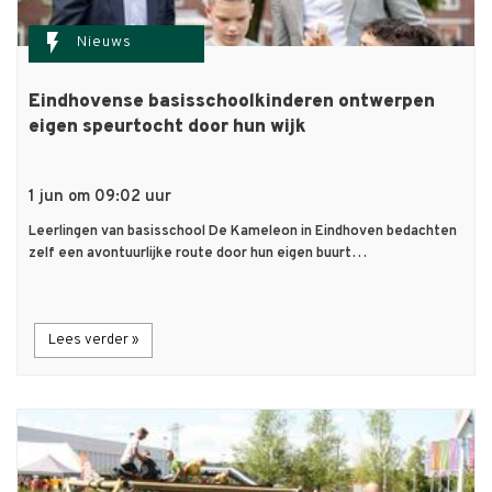
flash_on
Nieuws
Eindhovense basisschoolkinderen ontwerpen
eigen speurtocht door hun wijk
1 jun om 09:02 uur
Leerlingen van basisschool De Kameleon in Eindhoven bedachten
zelf een avontuurlijke route door hun eigen buurt…
Lees verder »