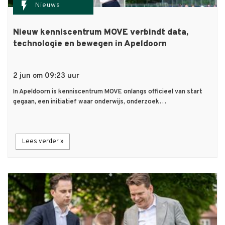
flash_on
Nieuws
Nieuw kenniscentrum MOVE verbindt data,
technologie en bewegen in Apeldoorn
2 jun om 09:23 uur
In Apeldoorn is kenniscentrum MOVE onlangs officieel van start
gegaan, een initiatief waar onderwijs, onderzoek…
Lees verder »