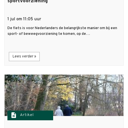
sportvoorziening
1 jul om 11:05 uur
De fiets is voor Nederlanders de belangrijkste manier om bij een
sport- of beweegvoorziening te komen, op de…
Lees verder »
description
Artikel