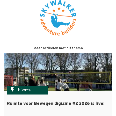
Meer artikelen met dit thema
flash_on
Nieuws
Ruimte voor Bewegen digizine #2 2026 is live!