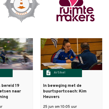
description
Artikel
 bereid 19
In beweging met de
ietsen naar
buurtsportcoach: Kim
ning
Heuvers
ur
25 jun om 10:05 uur