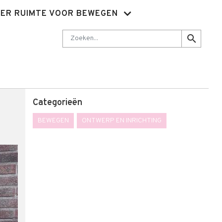
ER RUIMTE VOOR BEWEGEN
Nieuwsbrief
Abonnementen
Sluit je aan
Contact
Zoeken
search
Categorieën
BEWEGEN
ONTWERP EN INRICHTING