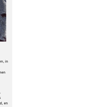
n, in
amen
.
s
d, en