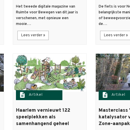
Het tweede digitale magazine van
De fiets is voor 
Ruimte voor Bewegen van dit jaar is
belangrijkste mani
verschenen, met opnieuw een
of beweegvoorzie
mooie…
de…
Lees verder »
Lees verder »
description
description
Artikel
Artikel
Haarlem vernieuwt 122
Masterclass 
speelplekken als
katalysator 
samenhangend geheel
Zone-aanpak