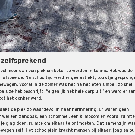
nzelfsprekend
veel meer dan een plek om beter te worden in tennis. Het was de
h afspeelde. Na schooltijd werd er geëlastiekt, touwtje gespronge
wogen. Vooral in de zomer was het na het eten simpel: zo snel
oals ze het beschrijft, “eigenlijk het hele dorp uit” en werd er s
tot het donker werd.
aakt de plek zo waardevol in haar herinnering. Er waren geen
 wel een zandbak, een schommel, een klimboom en vooral ruimte
je ging doen, ruimte om elkaar te ontmoeten. Dat samenzijn wa
ewegen zelf. Het schoolplein bracht mensen bij elkaar, jong en ou