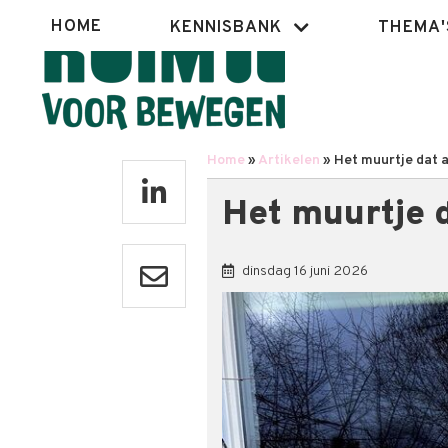
Overslaan
Hoofdnavigatie
HOME
KENNISBANK
THEMA'
en
naar
de
inhoud
gaan
Home
Artikelen
Het muurtje dat a
Kruimelpad
Het muurtje d
dinsdag 16 juni 2026