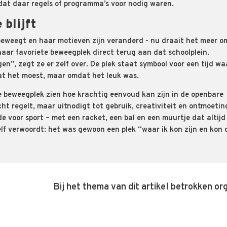
dat daar regels of programma’s voor nodig waren.
 blijft
eweegt en haar motieven zijn veranderd - nu draait het meer om
 haar favoriete beweegplek direct terug aan dat schoolplein.
gen”, zegt ze er zelf over. De plek staat symbool voor een tijd wa
at het moest, maar omdat het leuk was.
e beweegplek zien hoe krachtig eenvoud kan zijn in de openbare
icht regelt, maar uitnodigt tot gebruik, creativiteit en ontmoetin
e voor sport – met een racket, een bal en een muurtje dat altijd
elf verwoordt: het was gewoon een plek “waar ik kon zijn en kon
Bij het thema van dit artikel betrokken or