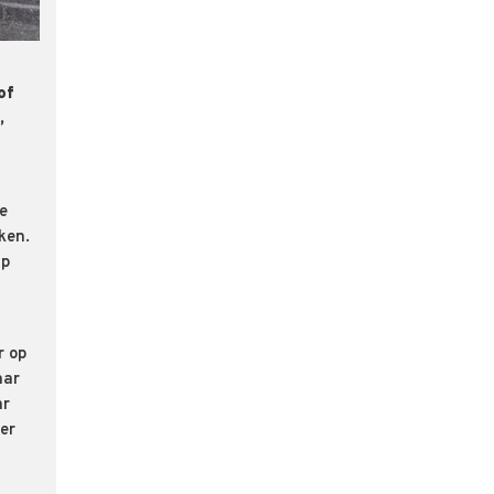
of
,
te
ken.
Op
r op
aar
ar
der