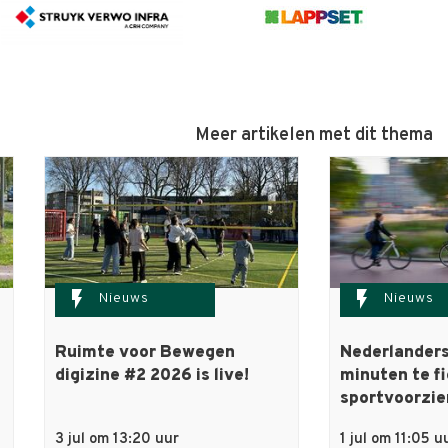
Meer artikelen met dit thema
flash_on
flash_on
Nieuws
Nieuws
Ruimte voor Bewegen
Nederlanders
digizine #2 2026 is live!
minuten te f
sportvoorzie
3 jul om 13:20 uur
1 jul om 11:05 u