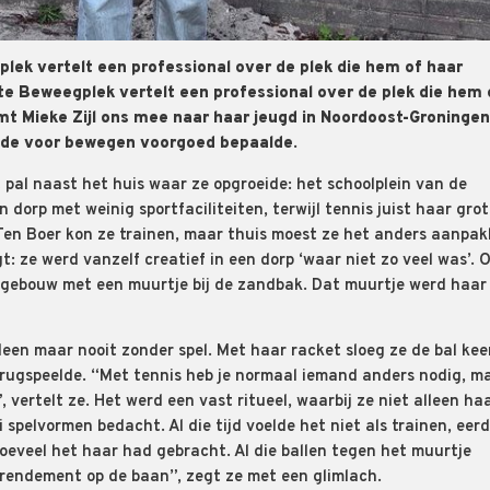
plek vertelt een professional over de plek die hem of haar
iete Beweegplek vertelt een professional over de plek die hem 
mt Mieke Zijl ons mee naar haar jeugd in Noordoost-Groningen
efde voor bewegen voorgoed bepaalde.
 pal naast het huis waar ze opgroeide: het schoolplein van de
n dorp met weinig sportfaciliteiten, terwijl tennis juist haar gro
 Ten Boer kon ze trainen, maar thuis moest ze het anders aanpak
t: ze werd vanzelf creatief in een dorp ‘waar niet zo veel was’. 
olgebouw met een muurtje bij de zandbak. Dat muurtje werd haar
een maar nooit zonder spel. Met haar racket sloeg ze de bal kee
terugspeelde. “Met tennis heb je normaal iemand anders nodig, m
vertelt ze. Het werd een vast ritueel, waarbij ze niet alleen ha
 spelvormen bedacht. Al die tijd voelde het niet als trainen, eer
hoeveel het haar had gebracht. Al die ballen tegen het muurtje
 rendement op de baan”, zegt ze met een glimlach.