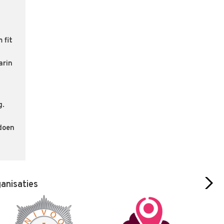
 fit
arin
g.
 doen
ganisaties