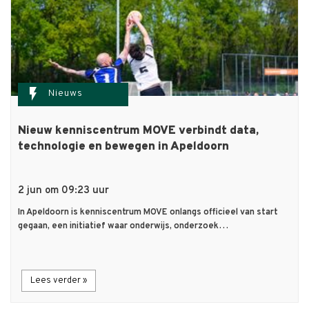
flash_on
Nieuws
Nieuw kenniscentrum MOVE verbindt data,
technologie en bewegen in Apeldoorn
2 jun om 09:23 uur
In Apeldoorn is kenniscentrum MOVE onlangs officieel van start
gegaan, een initiatief waar onderwijs, onderzoek…
Lees verder »