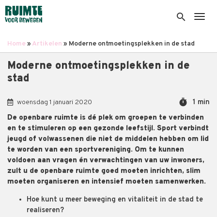
Overslaan
en
search
Togg
naar
de
Home
Artikelen
Moderne ontmoetingsplekken in de stad
inhoud
Kruimelpad
gaan
Moderne ontmoetingsplekken in de
stad
timer
1 min
woensdag 1 januari 2020
De openbare ruimte is dé plek om groepen te verbinden
en te stimuleren op een gezonde leefstijl. Sport verbindt
jeugd of volwassenen die niet de middelen hebben om lid
te worden van een sportvereniging. Om te kunnen
voldoen aan vragen én verwachtingen van uw inwoners,
zult u de openbare ruimte goed moeten inrichten, slim
moeten organiseren en intensief moeten samenwerken.
Hoe kunt u meer beweging en vitaliteit in de stad te
realiseren?