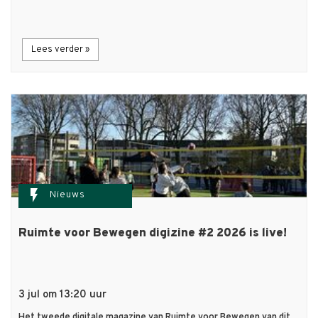
Lees verder »
flash_on
Nieuws
Ruimte voor Bewegen digizine #2 2026 is live!
3 jul om 13:20 uur
Het tweede digitale magazine van Ruimte voor Bewegen van dit