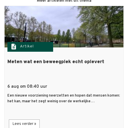
Meer artikelen met dit thema
description
Artikel
Meten wat een beweegplek echt oplevert
6 aug om 08:40 uur
Een nieuwe voorziening neerzetten en hopen dat mensen komen:
het kan, maar het zegt weinig over de werkelijke…
Lees verder »