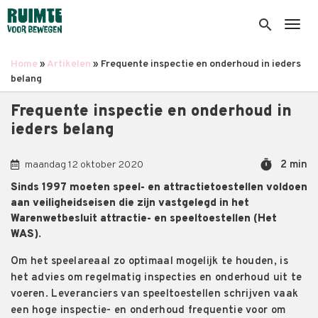
Overslaan
en
search
Togg
naar
de
Home
Artikelen
Frequente inspectie en onderhoud in ieders
inhoud
Kruimelpad
belang
gaan
Frequente inspectie en onderhoud in
ieders belang
timer
2 min
maandag 12 oktober 2020
Sinds 1997 moeten speel- en attractietoestellen voldoen
aan veiligheidseisen die zijn vastgelegd in het
Warenwetbesluit attractie- en speeltoestellen (Het
WAS).
Om
het
speelareaal zo optimaal mogelijk te houden
,
is
het advies om regelmatig inspecties en onderhoud uit te
voeren. Leveranciers van speeltoestellen schrijven vaak
een hoge inspectie- en onderhoud frequentie voor om