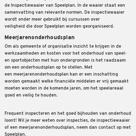
de
I
nspectiewaaier
van
Speelplan. In de waaier staat een
samenvatting van
relevante
normen. De inspectiewaaier
wordt
onder meer gebruikt bij
cursussen over
veiligheid
die
door Speelplan worden
georganiseerd
.
Meerjarenonderhouds
plan
Om als gemeente of organisatie inzicht te krijgen in de
werkzaamheden en kosten voor het onderhoud van speel-
en sportobjecten met hun ondergronden is het raadzaam
om een onderhoudsplan op te stellen. Met
een
meerjarenonderhoudsplan
kan er een inschatting
worden gemaakt welke financiële middelen er vrij gemaakt
moeten worden in de komende jaren, om het speelareaal
goed en veilig te houden.
Frequent inspecteren en
het
goed bijhouden
van onderhoud
loont! Wil je meer weten over inspecties, de inspectiewaaier
of een
meerjarenonderhoudsplan
, neem dan contact op met
Speelplan.