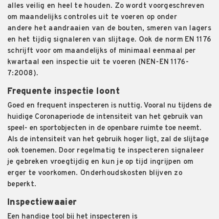
alles veilig en heel te houden. Zo wordt voorgeschreven
om maandelijks controles uit te voeren op
onder
andere
het aandraaien van de bouten, smeren van lagers
en het tijdig signaleren van slijtage. Ook de norm EN 1176
schrijft voor om maandelijks of minimaal
eenmaal
per
kwartaal een inspectie uit te voeren (NEN-EN 1176-
7:2008).
Frequente inspectie loont
Goed en frequent inspecteren
is nuttig
. Vooral nu tijdens de
huidige Coronaperiode de intensiteit van het gebruik van
speel- en sportobjecten in de openbare ruimte toe neemt.
Als de intensiteit van het gebruik hoger ligt, zal de slijtage
ook toenemen.
Door regelmatig
te
inspect
eren
signaleer
je
gebreken vroegtijdig en kun
je op tijd ingrijpen om
erger te voorkomen
. O
nderhoudskosten
blijven zo
beperkt
.
Inspectiewaaier
Een handige tool bij het inspecteren is